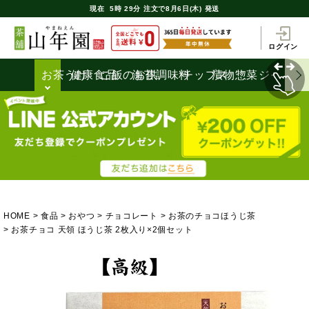
現在
5時
29分
注文で
8月6日(木) 発送
ログイン
お茶うけ
健康食品
ご飯のお供
海苔
調味料
チップス
漬物
惣菜
ジャム
HOME
食品
おやつ
チョコレート
お茶のチョコほうじ茶
お茶チョコ 天領 ほうじ茶 2枚入り×2個セット