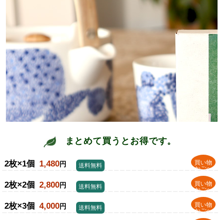
まとめて買うとお得です。
2枚×1個
1,480
買い物
円
送料無料
かごへ
2枚×2個
2,800
買い物
円
送料無料
かごへ
2枚×3個
4,000
買い物
円
送料無料
かごへ