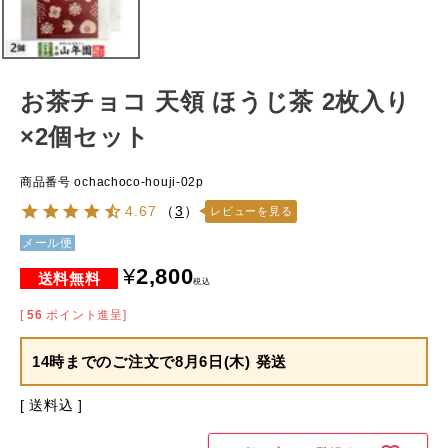
お茶チョコ 天領 ほうじ茶 2枚入り
×2個セット
商品番号
ochachoco-houji-02p
4.67
（
3
）
レビューを見る
メール便
¥
2,800
税込
[
56
ポイント進呈]
14時までのご注文で
8月6日(木) 発送
送料込