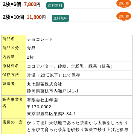
2枚×6個
7,800
買い物
円
送料無料
かごへ
2枚×10個
11,800
買い物
円
送料無料
かごへ
商品名
チョコレート
商品区分
食品
内容量
2枚
原材料名
ココアバター、砂糖、全粉乳、緑茶（焙茶）
保存方法
常温（28℃以下）にて保存
製造者
丸七製茶株式会社
静岡県藤枝市内瀬戸141-1
販売事業者
有限会社山年園
名
〒170-0002
東京都豊島区巣鴨3-34-1
店長の一言
かつて徳川天領地であった茶園から太陽をしっかり
と浴びて育った茶葉を砂炒り製法で炒り上げた福与