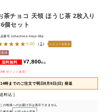
お茶チョコ 天領 ほうじ茶 2枚入り
×6個セット
商品番号
ochachoco-houji-06p
5.00
（
1
）
レビューを見る
宅配便
¥
7,800
税込
156
ポイント進呈]
14時までのご注文で
明日8月9日(日) 発送
送料込
この地域へのお届け日は表示できません
東京都
お届け先を変更