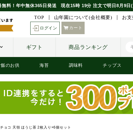
料無料！年中無休365日発送
現在
15時
19分
注文で
明日8月9日(
TOP
山年園について(会社概要)
お支
カート
ログイン
ギフト
商品ランキング
ご飯のお供
海苔
調味料
チップス
チョコ 天領 ほうじ茶 2枚入り×6個セット