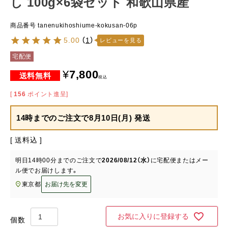
し 100g×6袋セット 和歌山県産
商品番号
tanenukihoshiume-kokusan-06p
5.00
（
1
）
レビューを見る
宅配便
¥
7,800
税込
[
156
ポイント進呈]
14時までのご注文で
8月10日(月) 発送
送料込
明日
14時00分
までのご注文で
2026/08/12（水）
に
宅配便またはメー
ル便
でお届けします。
東京都
お届け先を変更
お気に入りに登録する