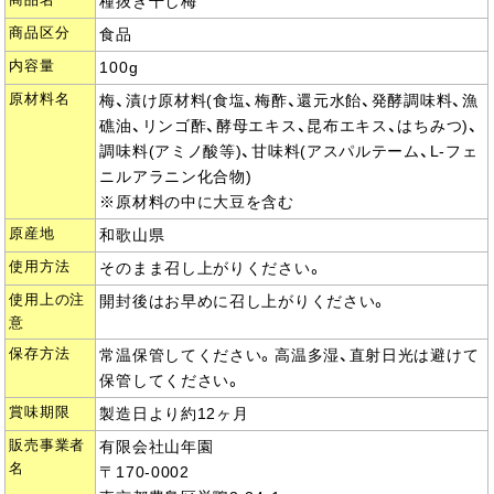
商品名
種抜き干し梅
商品区分
食品
内容量
100g
原材料名
梅、漬け原材料(食塩、梅酢、還元水飴、発酵調味料、漁
礁油、リンゴ酢、酵母エキス、昆布エキス、はちみつ)、
調味料(アミノ酸等)、甘味料(アスパルテーム、L-フェ
ニルアラニン化合物)
※原材料の中に大豆を含む
原産地
和歌山県
使用方法
そのまま召し上がりください。
使用上の注
開封後はお早めに召し上がりください。
意
保存方法
常温保管してください。高温多湿、直射日光は避けて
保管してください。
賞味期限
製造日より約12ヶ月
販売事業者
有限会社山年園
名
〒170-0002