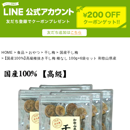
HOME
食品
おやつ
干し梅
国産干し梅
【国産100%】高級種抜き干し梅 種なし 100g×6袋セット 和歌山県産