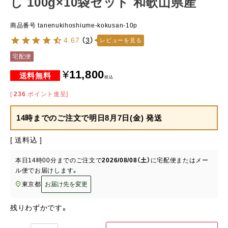
し 100g×10袋セット 和歌山県産
商品番号
tanenukihoshiume-kokusan-10p
4.67
（
3
）
レビューを見る
宅配便
¥
11,800
税込
[
236
ポイント進呈]
14時までのご注文で
明日8月7日(金) 発送
送料込
本日
14時00分
までのご注文で
2026/08/08（土）
に
宅配便またはメー
ル便
でお届けします。
東京都
お届け先を変更
残りわずかです。