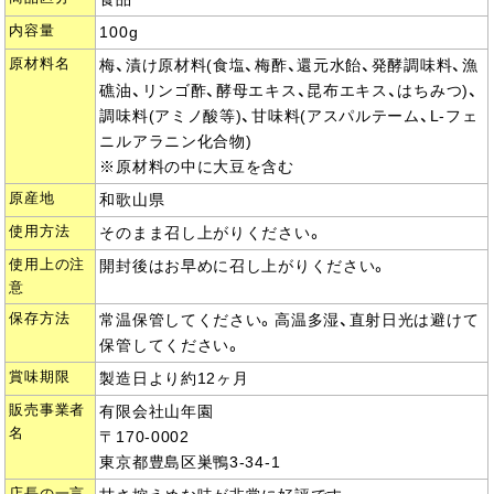
内容量
100g
原材料名
梅、漬け原材料(食塩、梅酢、還元水飴、発酵調味料、漁
礁油、リンゴ酢、酵母エキス、昆布エキス、はちみつ)、
調味料(アミノ酸等)、甘味料(アスパルテーム、L-フェ
ニルアラニン化合物)
※原材料の中に大豆を含む
原産地
和歌山県
使用方法
そのまま召し上がりください。
使用上の注
開封後はお早めに召し上がりください。
意
保存方法
常温保管してください。高温多湿、直射日光は避けて
保管してください。
賞味期限
製造日より約12ヶ月
販売事業者
有限会社山年園
名
〒170-0002
東京都豊島区巣鴨3-34-1