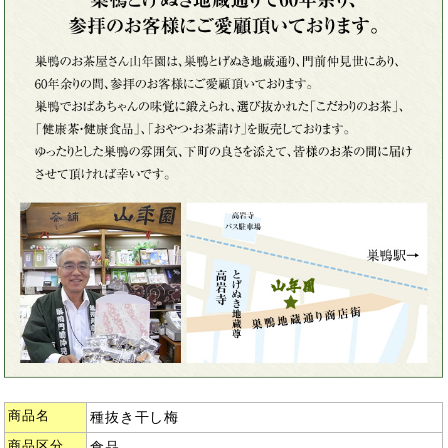
商品名
種抜き干し梅
商品区分
食品