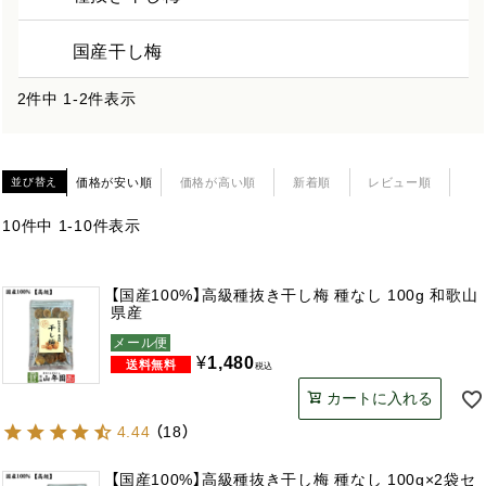
国産干し梅
2
件中
1
-
2
件表示
価格が安い順
価格が高い順
新着順
レビュー順
並び替え
10
件中
1
-
10
件表示
【国産100%】高級種抜き干し梅 種なし 100g 和歌山
県産
メール便
¥
1,480
税込
カートに入れる
4.44
（
18
）
【国産100%】高級種抜き干し梅 種なし 100g×2袋セ