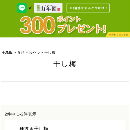
HOME
食品
おやつ
干し梅
干し梅
2
件中
1
-
2
件表示
種抜き干し梅