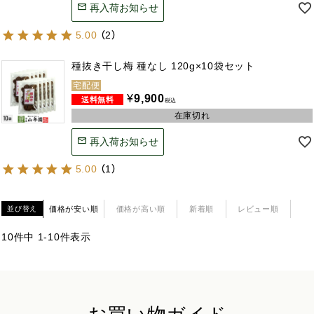
再入荷お知らせ
5.00
（
2
）
種抜き干し梅 種なし 120g×10袋セット
宅配便
¥
9,900
税込
在庫切れ
再入荷お知らせ
5.00
（
1
）
価格が安い順
価格が高い順
新着順
レビュー順
並び替え
10
件中
1
-
10
件表示