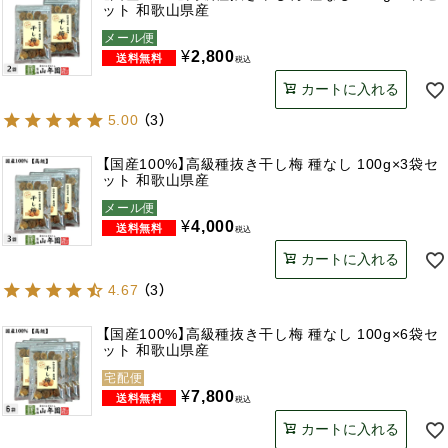
ット 和歌山県産
メール便
¥
2,800
税込
カートに入れる
5.00
（
3
）
【国産100%】高級種抜き干し梅 種なし 100g×3袋セ
ット 和歌山県産
メール便
¥
4,000
税込
カートに入れる
4.67
（
3
）
【国産100%】高級種抜き干し梅 種なし 100g×6袋セ
ット 和歌山県産
宅配便
¥
7,800
税込
カートに入れる