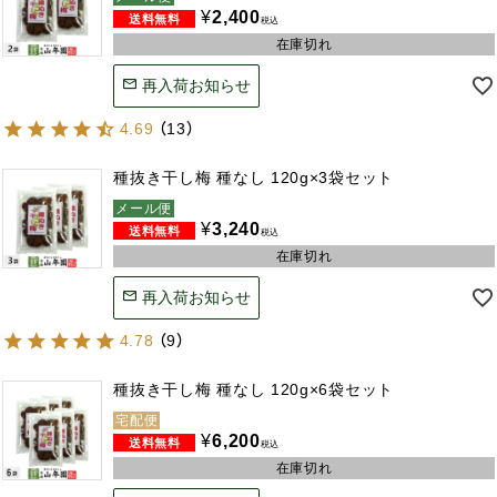
¥
2,400
税込
在庫切れ
再入荷お知らせ
4.69
（
13
）
種抜き干し梅 種なし 120g×3袋セット
メール便
¥
3,240
税込
在庫切れ
再入荷お知らせ
4.78
（
9
）
種抜き干し梅 種なし 120g×6袋セット
宅配便
¥
6,200
税込
在庫切れ