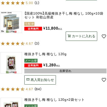
5.00
（
1
）
【国産100%】高級種抜き干し梅 種なし 100g×10袋
セット 和歌山県産
宅配便
¥
11,800
税込
カートに入れる
4.67
（
3
）
種抜き干し梅 種なし 120g
メール便
¥
1,280
税込
在庫切れ
再入荷お知らせ
4.67
（
84
）
種抜き干し梅 種なし 120g×2袋セット
メール便