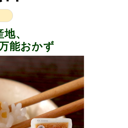
産地、
の万能おかず