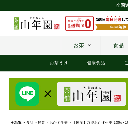
全国
お茶
食品
お茶うけ
健康食品
HOME
食品
惣菜
おかず生姜
【国産】万能おかず生姜 130g×