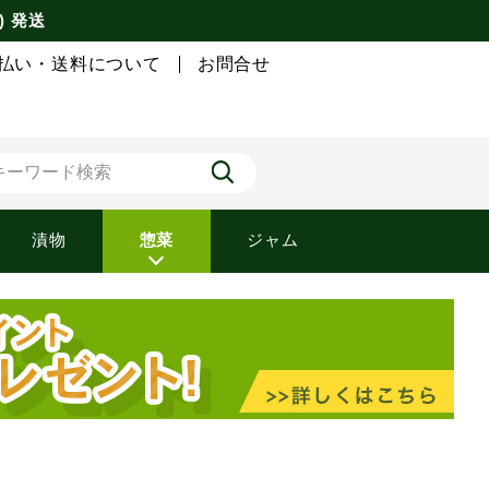
) 発送
払い・送料について
お問合せ
漬物
惣菜
ジャム