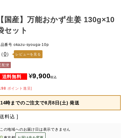
【国産】万能おかず生姜 130g×10
袋セット
商品番号
okazu-syouga-10p
（
0
）
レビューを見る
宅配便
¥
9,900
税込
198
ポイント進呈]
14時までのご注文で
8月8日(土) 発送
送料込
この地域へのお届け日は表示できません
東京都
お届け先を変更