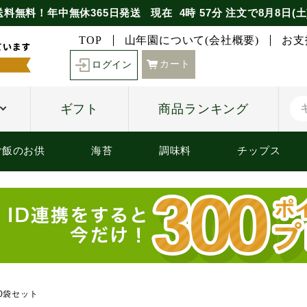
送料無料！年中無休365日発送
現在
4時
57分
注文で
8月8日(土
TOP
山年園について(会社概要)
お支
カート
ログイン
ギフト
商品ランキング
ご飯のお供
海苔
調味料
チップス
10袋セット