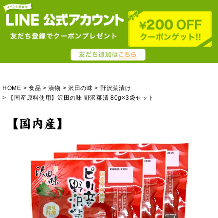
HOME
食品
漬物
沢田の味
野沢菜漬け
【国産原料使用】沢田の味 野沢菜漬 80g×3袋セット