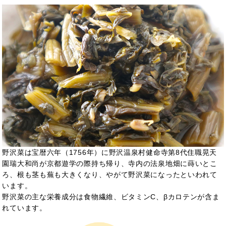
野沢菜は宝暦六年（1756年）に野沢温泉村健命寺第8代住職晃天
園瑞大和尚が京都遊学の際持ち帰り、寺内の法泉地畑に蒔いとこ
ろ、根も茎も蕪も大きくなり、やがて野沢菜になったといわれて
います。
野沢菜の主な栄養成分は食物繊維、ビタミンC、βカロテンが含ま
れています。