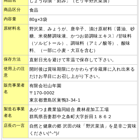
商品名
しょうゆ漬「刻み」（ピリ辛野沢菜漬）
商品区分
食品
内容量
80g×3袋
原材料名
野沢菜、みょうが、唐辛子、漬け原材料〔醤油、砂
糖、米発酵調味液、かつお節調味エキス〕/甘味料
（ソルビトール）、調味料（アミノ酸等）、酸味
料、（一部に小麦・大豆を含む）
保存方法
直射日光を避けて常温で保存して下さい。
使用上の注
開封後は賞味期限にかかわらず冷蔵庫に入れ出来る
意
だけお早目にお召し上がり下さい。
販売事業者
有限会社山年園
名
〒170-0002
東京都豊島区巣鴨3-34-1
製造右事業
あがつま農業協同組合 農林産加工工場
者名
群馬県吾妻郡中之条町大字折田１８６２
店長の一言
自然と健康の郷 沢田の味「野沢菜漬」を是非ご賞味
ください(^-^)/