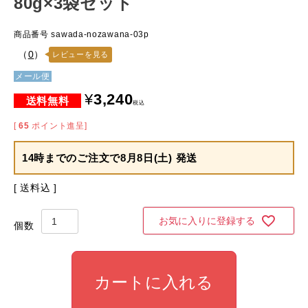
80g×3袋セット
商品番号
sawada-nozawana-03p
（
0
）
レビューを見る
メール便
¥
3,240
税込
[
65
ポイント進呈]
14時までのご注文で
8月8日(土) 発送
送料込
お気に入りに登録する
カートに入れる