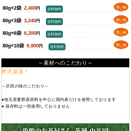
80g×2袋
2,400
買い物
円
送料無料
かごへ
80g×3袋
3,240
買い物
円
送料無料
かごへ
80g×6袋
6,200
買い物
円
送料無料
かごへ
80g×10袋
9,900
買い物
円
送料無料
かごへ
～素材へのこだわり～
野沢菜漬！
～沢田の味のこだわり～
●地元吾妻郡産原料を中心に国内産だけを使用しております
● 保存料は一切使用しておりません