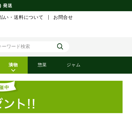
) 発送
払い・送料について
お問合せ
漬物
惣菜
ジャム