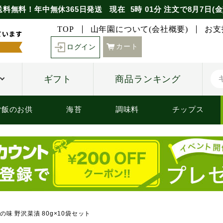
送料無料！年中無休365日発送
現在
5時
01分
注文で
8月7日(金
TOP
山年園について(会社概要)
お支
カート
ログイン
ギフト
商品ランキング
ご飯のお供
海苔
調味料
チップス
味 野沢菜漬 80g×10袋セット