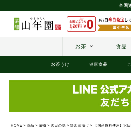
全国
お茶
食品
お茶うけ
健康食品
HOME
食品
漬物
沢田の味
野沢菜漬け
【国産原料使用】沢田の