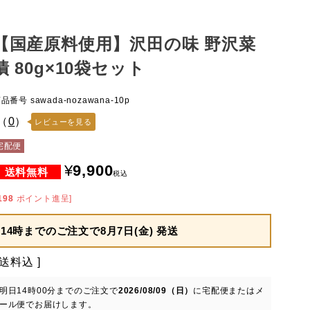
【国産原料使用】沢田の味 野沢菜
漬 80g×10袋セット
商品番号
sawada-nozawana-10p
（
0
）
レビューを見る
宅配便
¥
9,900
税込
198
ポイント進呈]
14時までのご注文で
8月7日(金) 発送
送料込
明日
14時00分
までのご注文で
2026/08/09（日）
に
宅配便またはメ
ール便
でお届けします。