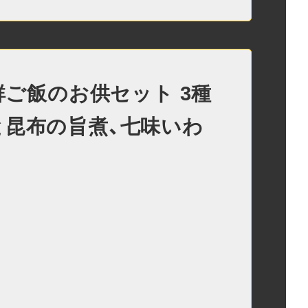
海鮮ご飯のお供セット 3種
と昆布の旨煮、七味いわ