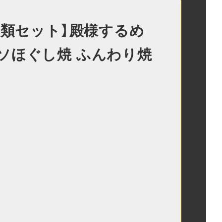
種類セット】殿様するめ
ソほぐし焼 ふんわり焼