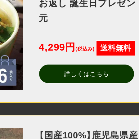
お返し 誕生日プレゼント
元
4,299円
送料無料
(税込み)
詳しくはこちら
【国産100%】鹿児島県