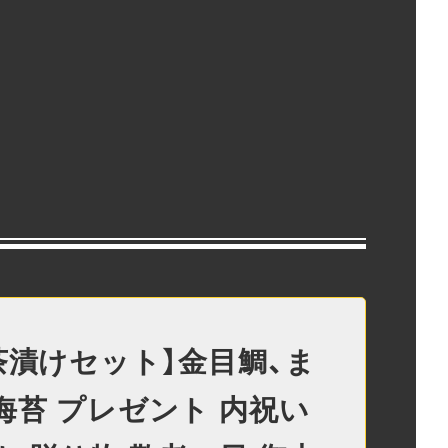
茶漬けセット】金目鯛、ま
海苔 プレゼント 内祝い