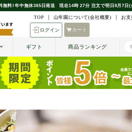
料無料！年中無休365日発送
現在
14時
27分
注文で
明日8月7日(
TOP
山年園について(会社概要)
お支
カート
ログイン
ギフト
商品ランキング