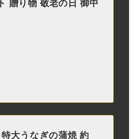
 贈り物 敬老の日 御中
産 特大うなぎの蒲焼 約