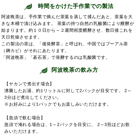
時間をかけた手作業での製法
阿波晩茶は、手作業で摘んだ茶葉を蒸して揉んだあと、茶葉を大
きな木桶で漬け込みます。 茶葉の持つ自然の乳酸菌により醗酵が
始まります。約１０日から～２週間程度醗酵させ、数日後これを
天日乾燥させます。
この製法の茶は、「後発酵茶」と呼ばれ、中国ではプーアル茶
（麹カビ）がそれにあたります。
「阿波晩茶」「碁石茶」で発酵するのは乳酸菌で
す。
阿波晩茶の飲み方
【ヤカンで煮出す場合】
沸騰したお湯、約1リットルに対して2パックが目安です。 2～
3分ほど煮出してください。
※お好みにより1パックでもお楽しみいただけます。
【急須で飲む場合】
急須で淹れる場合は、1～2パックを目安に、 2～3煎ほどお飲
みいただけます。