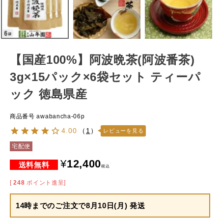
【国産100%】阿波晩茶(阿波番茶)
3g×15パック×6袋セット ティーパ
ック 徳島県産
商品番号
awabancha-06p
4.00
（
1
）
レビューを見る
宅配便
¥
12,400
税込
[
248
ポイント進呈]
14時までのご注文で
8月10日(月) 発送