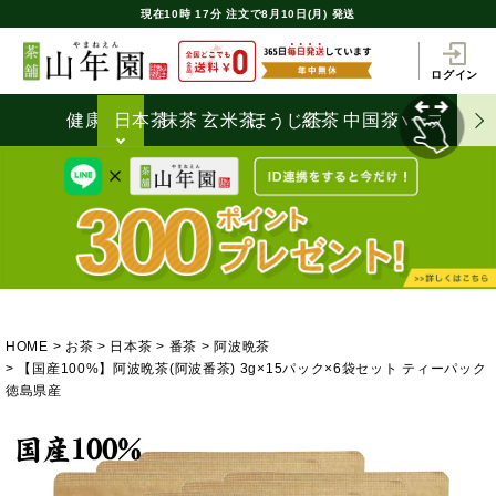
現在
10時
17分
注文で
8月10日(月) 発送
ログイン
健康茶
日本茶
抹茶
玄米茶
ほうじ茶
紅茶
中国茶
ハーブティ
HOME
お茶
日本茶
番茶
阿波晩茶
【国産100%】阿波晩茶(阿波番茶) 3g×15パック×6袋セット ティーパック
徳島県産