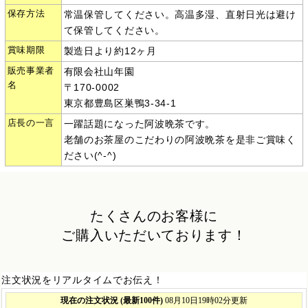
保存方法
常温保管してください。高温多湿、直射日光は避け
て保管してください。
賞味期限
製造日より約12ヶ月
販売事業者
有限会社山年園
名
〒170-0002
東京都豊島区巣鴨3-34-1
店長の一言
一躍話題になった阿波晩茶です。
老舗のお茶屋のこだわりの阿波晩茶を是非ご賞味く
ださい(^-^)
たくさんのお客様に
ご購入いただいております！
注文状況をリアルタイムでお伝え！