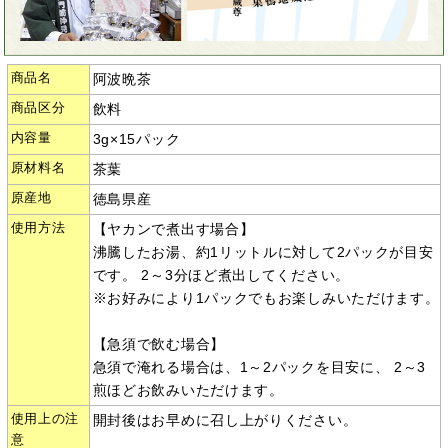
商品名
阿波晩茶
商品区分
飲料
内容量
3g×15パック
原材料名
茶葉
原産地
徳島県産
使用方法
【ヤカンで煮出す場合】
沸騰したお湯、約1リットルに対して2パックが目安
です。 2～3分ほど煮出してください。
※お好みにより1パックでもお楽しみいただけます。
【急須で飲む場合】
急須で淹れる場合は、1～2パックを目安に、 2～3
煎ほどお飲みいただけます。
使用上の注
開封後はお早めに召し上がりください。
意