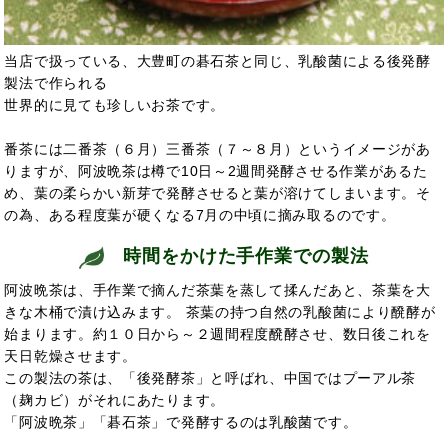
当店で扱っている、大豊町の碁石茶と同じ、乳酸菌による後発酵
製法で作られる
世界的に見ても珍しいお茶です。
番茶には二番茶（６月）三番茶（７～８月）というイメージがあ
りますが、阿波晩茶は樽で10日～2週間発酵させる作業があるた
め、葉の柔らかい新芽で発酵させると葉が溶けてしまいます。そ
の為、ある程度葉が硬くなる7月の中頃に摘み取るのです。
時間をかけた手作業での製法
阿波晩茶は、手作業で摘んだ茶葉を蒸して揉んだあと、茶葉を大
きな木桶で漬け込みます。 茶葉の持つ自然の乳酸菌により醗酵が
始まります。約１０日から～２週間程度醗酵させ、数日後これを
天日乾燥させます。
この製法の茶は、「後発酵茶」と呼ばれ、中国ではプーアル茶
（麹カビ）がそれにあたります。
「阿波晩茶」「碁石茶」で発酵するのは乳酸菌で
す。