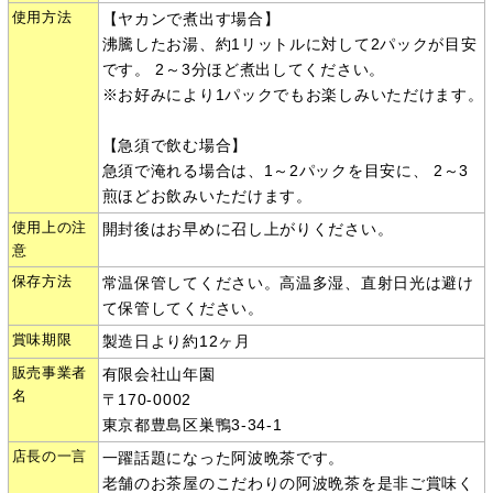
使用方法
【ヤカンで煮出す場合】
沸騰したお湯、約1リットルに対して2パックが目安
です。 2～3分ほど煮出してください。
※お好みにより1パックでもお楽しみいただけます。
【急須で飲む場合】
急須で淹れる場合は、1～2パックを目安に、 2～3
煎ほどお飲みいただけます。
使用上の注
開封後はお早めに召し上がりください。
意
保存方法
常温保管してください。高温多湿、直射日光は避け
て保管してください。
賞味期限
製造日より約12ヶ月
販売事業者
有限会社山年園
名
〒170-0002
東京都豊島区巣鴨3-34-1
店長の一言
一躍話題になった阿波晩茶です。
老舗のお茶屋のこだわりの阿波晩茶を是非ご賞味く