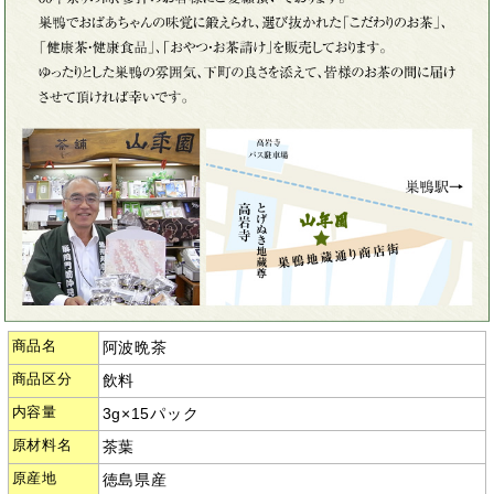
商品名
阿波晩茶
商品区分
飲料
内容量
3g×15パック
原材料名
茶葉
原産地
徳島県産