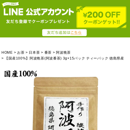
HOME
お茶
日本茶
番茶
阿波晩茶
【国産100%】阿波晩茶(阿波番茶) 3g×15パック ティーパック 徳島県産