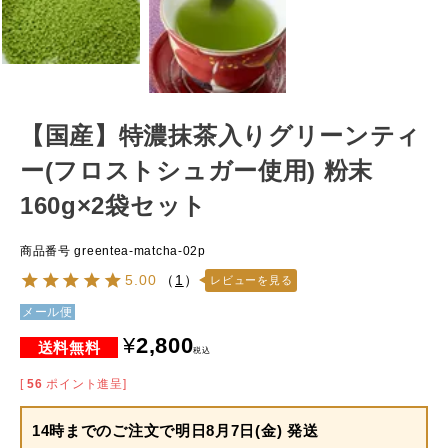
【国産】特濃抹茶入りグリーンティ
ー(フロストシュガー使用) 粉末
160g×2袋セット
商品番号
greentea-matcha-02p
5.00
（
1
）
レビューを見る
メール便
¥
2,800
税込
[
56
ポイント進呈]
14時までのご注文で
明日8月7日(金) 発送