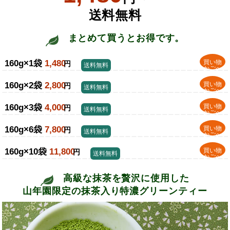
送料無料
まとめて買うとお得です。
160g×1袋
1,480
買い物
円
送料無料
かごへ
160g×2袋
2,800
買い物
円
送料無料
かごへ
160g×3袋
4,000
買い物
円
送料無料
かごへ
160g×6袋
7,800
買い物
円
送料無料
かごへ
160g×10袋
11,800
買い物
円
送料無料
かごへ
高級な抹茶を贅沢に使用した
山年園限定の抹茶入り特濃グリーンティー