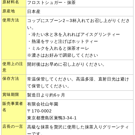
原材料名
フロストシュガー・抹茶
原産地
日本産
使用方法
コップにスプーン2～3杯入れてお召し上がりくださ
い。
・冷たい水と氷を入れればアイスグリンティー
・熱湯をサッと注げばホットティー
・ミルクを入れると抹茶オーレ
※濃さはお好みで調節してください
使用上の注
開封後はお早めに召し上がりください。
意
保存方法
常温保管してください。高温多湿、直射日光は避け
て保管してください。
賞味期限
製造日より約6ヶ月
販売事業者
有限会社山年園
名
〒170-0002
東京都豊島区巣鴨3-34-1
店長の一言
高級な抹茶を贅沢に使用した抹茶入りグリーンティ
ーです。