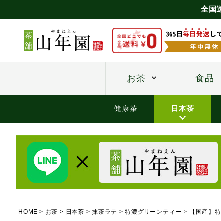
全国
お茶
食品
健康茶
日本茶
HOME
お茶
日本茶
抹茶ラテ
特濃グリーンティー
【国産】特