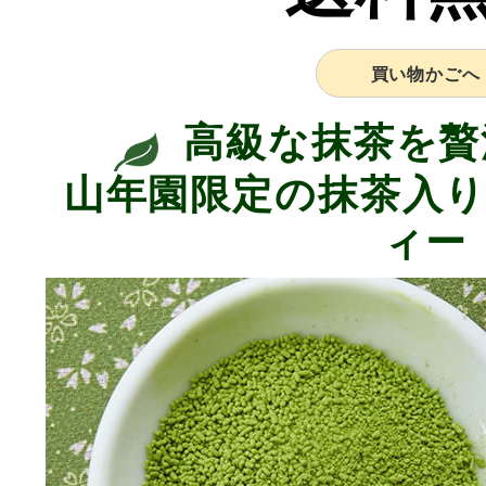
買い物かごへ
高級な抹茶を贅
山年園限定の抹茶入
ィー