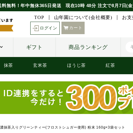
送料無料！年中無休365日発送
現在
10時
48分
注文で
8月7日(金
TOP
山年園について(会社概要)
お支
カート
ログイン
ギフト
商品ランキング
抹茶
玄米茶
ほうじ茶
紅茶
濃抹茶入りグリーンティー(フロストシュガー使用) 粉末 160g×3袋セット