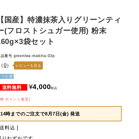
【国産】特濃抹茶入りグリーンティ
ー(フロストシュガー使用) 粉末
160g×3袋セット
商品番号
greentea-matcha-03p
（
0
）
レビューを見る
メール便
¥
4,000
税込
80
ポイント進呈]
14時までのご注文で
8月7日(金) 発送
送料込
残りわずかです。