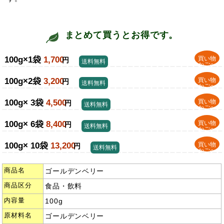
まとめて買うとお得です。
100g×1袋
1,700
買い物
円
送料無料
かごへ
100g×2袋
3,200
買い物
円
送料無料
かごへ
100g× 3袋
4,500
買い物
円
送料無料
かごへ
100g× 6袋
8,400
買い物
円
送料無料
かごへ
100g× 10袋
13,200
買い物
円
送料無料
かごへ
商品名
ゴールデンベリー
商品区分
食品・飲料
内容量
100g
原材料名
ゴールデンベリー