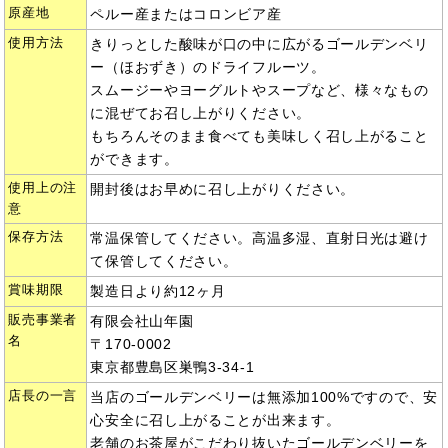
原産地
ペルー産またはコロンビア産
使用方法
きりっとした酸味が口の中に広がるゴールデンベリ
ー（ほおずき）のドライフルーツ。
スムージーやヨーグルトやスープなど、様々なもの
に混ぜてお召し上がりください。
もちろんそのまま食べても美味しく召し上がること
ができます。
使用上の注
開封後はお早めに召し上がりください。
意
保存方法
常温保管してください。高温多湿、直射日光は避け
て保管してください。
賞味期限
製造日より約12ヶ月
販売事業者
有限会社山年園
名
〒170-0002
東京都豊島区巣鴨3-34-1
店長の一言
当店のゴールデンベリーは無添加100%ですので、安
心安全に召し上がることが出来ます。
老舗のお茶屋がこだわり抜いたゴールデンベリーを