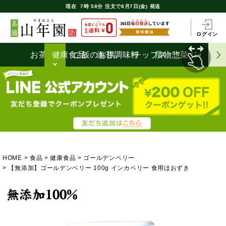
現在
7時
58分
注文で
8月7日(金) 発送
ログイン
お茶うけ
健康食品
ご飯のお供
海苔
調味料
チップス
漬物
惣菜
ジャム
HOME
食品
健康食品
ゴールデンベリー
【無添加】ゴールデンベリー 100g インカベリー 食用ほおずき