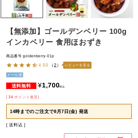
【無添加】ゴールデンベリー 100g
インカベリー 食用ほおずき
商品番号
goldenberry-01p
4.50
（
2
）
レビューを見る
メール便
¥
1,700
税込
[
34
ポイント進呈]
14時までのご注文で
8月7日(金) 発送
送料込