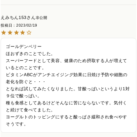
えみちん153
非公開
投稿日
2023/02/19
ゴールデンベリー

ほおずきのことでした。

スーパーフードとして美容、健康のため摂取する人が増えて
いるとのことです。

ビタミンABCがアンチエイジング効果に日焼け予防や細胞の
老化を防ぐと・・・

となれば試してみたくなりました。甘酸っぱいというより1対
９位で酸っぱい。

種も食感としてあるけどそんなに苦にならないです。気付く
と続けて食べてました。

ヨーグルトのトッピングにすると酸っぱさ緩和され食べやす
そうです。