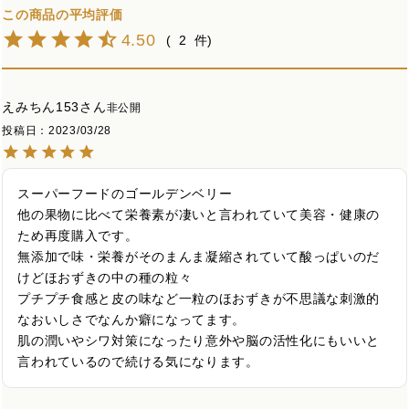
4.50
2
えみちん153
非公開
投稿日
2023/03/28
スーパーフードのゴールデンベリー

他の果物に比べて栄養素が凄いと言われていて美容・健康の
ため再度購入です。

無添加で味・栄養がそのまんま凝縮されていて酸っぱいのだ
けどほおずきの中の種の粒々

プチプチ食感と皮の味など一粒のほおずきが不思議な刺激的
なおいしさでなんか癖になってます。

肌の潤いやシワ対策になったり意外や脳の活性化にもいいと
言われているので続ける気になります。