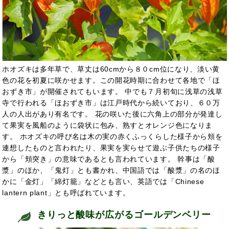
ホオズキは多年草で、草丈は60cmから８０cm位になり、淡い黄
色の花を初夏に咲かせます。この開花時期に合わせて各地で「ほ
おずき市」が開催されてもいます。 中でも７月初旬に浅草の浅草
寺で行われる「ほおずき市」は江戸時代から続いており、６０万
人の人出があり有名です。 花の咲いた後に六角上の部分が発達し
て果実を風船のように袋状に包み、熟すとオレンジ色になりま
す。 ホオズキの呼び名は木の実の赤くふっくらした様子から頬を
連想したものと言われたり、果実を実らせて遊ぶ子供たちの様子
から「頬突き」の意味であるとも言われています。 幹事は「酸
漿」のほか、「鬼灯」とも書かれ、中国語では「酸漿」の名のほ
かに「金灯」「綿灯籠」などとも言い、英語では「Chinese
lantern plant」とも呼ばれています。
きりっと酸味が広がるゴールデンベリー