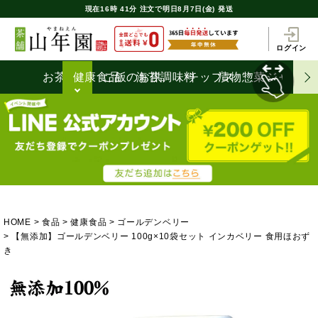
現在
16時
41分
注文で
明日8月7日(金) 発送
ログイン
お茶うけ
健康食品
ご飯のお供
海苔
調味料
チップス
漬物
惣菜
ジャム
HOME
食品
健康食品
ゴールデンベリー
【無添加】ゴールデンベリー 100g×10袋セット インカベリー 食用ほおず
き