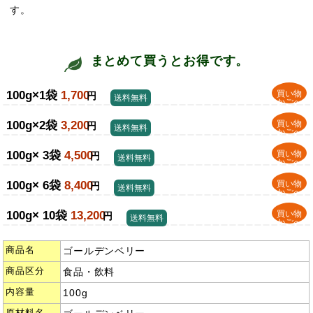
す。
まとめて買うとお得です。
100g×1袋
1,700
買い物
円
送料無料
かごへ
100g×2袋
3,200
買い物
円
送料無料
かごへ
100g× 3袋
4,500
買い物
円
送料無料
かごへ
100g× 6袋
8,400
買い物
円
送料無料
かごへ
100g× 10袋
13,200
買い物
円
送料無料
かごへ
商品名
ゴールデンベリー
商品区分
食品・飲料
内容量
100g
原材料名