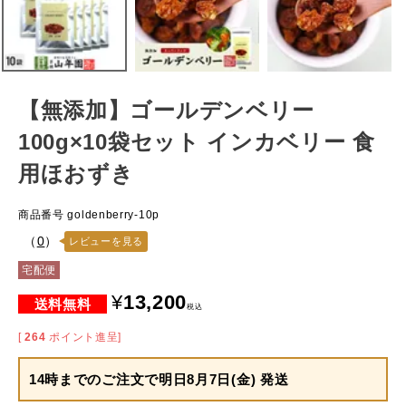
【無添加】ゴールデンベリー
100g×10袋セット インカベリー 食
用ほおずき
商品番号
goldenberry-10p
（
0
）
レビューを見る
宅配便
¥
13,200
税込
[
264
ポイント進呈]
14時までのご注文で
明日8月7日(金) 発送