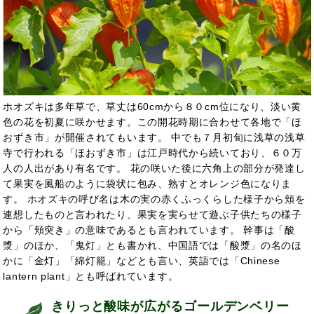
ホオズキは多年草で、草丈は60cmから８０cm位になり、淡い黄
色の花を初夏に咲かせます。この開花時期に合わせて各地で「ほ
おずき市」が開催されてもいます。 中でも７月初旬に浅草の浅草
寺で行われる「ほおずき市」は江戸時代から続いており、６０万
人の人出があり有名です。 花の咲いた後に六角上の部分が発達し
て果実を風船のように袋状に包み、熟すとオレンジ色になりま
す。 ホオズキの呼び名は木の実の赤くふっくらした様子から頬を
連想したものと言われたり、果実を実らせて遊ぶ子供たちの様子
から「頬突き」の意味であるとも言われています。 幹事は「酸
漿」のほか、「鬼灯」とも書かれ、中国語では「酸漿」の名のほ
かに「金灯」「綿灯籠」などとも言い、英語では「Chinese
lantern plant」とも呼ばれています。
きりっと酸味が広がるゴールデンベリー