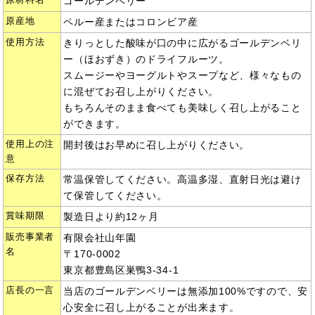
ゴールデンベリー
原産地
ペルー産またはコロンビア産
使用方法
きりっとした酸味が口の中に広がるゴールデンベリ
ー（ほおずき）のドライフルーツ。
スムージーやヨーグルトやスープなど、様々なもの
に混ぜてお召し上がりください。
もちろんそのまま食べても美味しく召し上がること
ができます。
使用上の注
開封後はお早めに召し上がりください。
意
保存方法
常温保管してください。高温多湿、直射日光は避け
て保管してください。
賞味期限
製造日より約12ヶ月
販売事業者
有限会社山年園
名
〒170-0002
東京都豊島区巣鴨3-34-1
店長の一言
当店のゴールデンベリーは無添加100%ですので、安
心安全に召し上がることが出来ます。