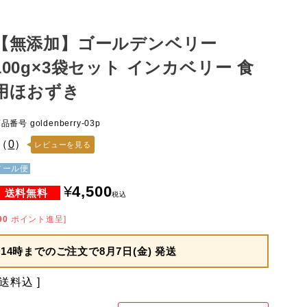
【無添加】ゴールデンベリー
100g×3袋セット インカベリー 食
用ほおずき
商品番号
goldenberry-03p
（
0
）
レビューを見る
メール便
¥
4,500
税込
90
ポイント進呈]
14時までのご注文で
8月7日(金) 発送
送料込