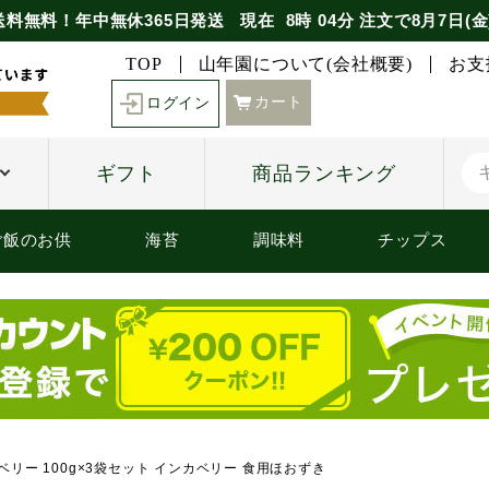
送料無料！年中無休365日発送
現在
8時
04分
注文で
8月7日(金
TOP
山年園について(会社概要)
お支
カート
ログイン
ギフト
商品ランキング
ご飯のお供
海苔
調味料
チップス
リー 100g×3袋セット インカベリー 食用ほおずき