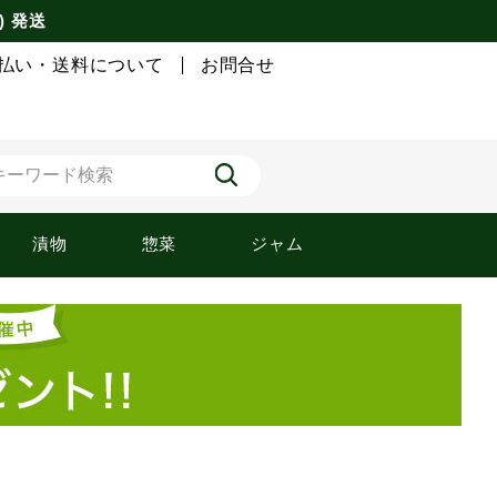
) 発送
払い・送料について
お問合せ
漬物
惣菜
ジャム