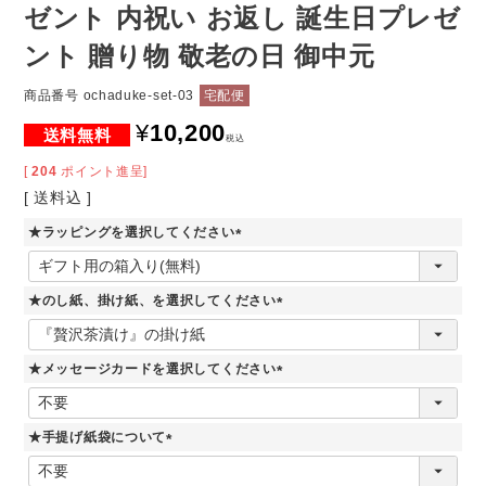
ゼント 内祝い お返し 誕生日プレゼ
ント 贈り物 敬老の日 御中元
商品番号
ochaduke-set-03
宅配便
¥
10,200
税込
[
204
ポイント進呈]
送料込
★ラッピングを選択してください
(
必
須
★のし紙、掛け紙、を選択してください
)
(
必
須
★メッセージカードを選択してください
)
(
必
須
★手提げ紙袋について
)
(
必