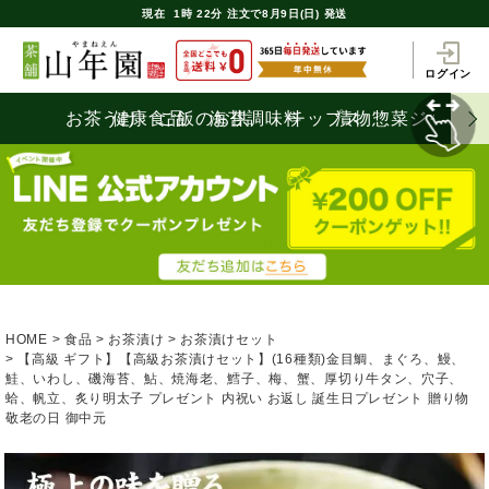
現在
1時
22分
注文で
8月9日(日) 発送
ログイン
お茶うけ
健康食品
ご飯のお供
海苔
調味料
チップス
漬物
惣菜
ジャム
HOME
食品
お茶漬け
お茶漬けセット
【高級 ギフト】【高級お茶漬けセット】(16種類)金目鯛、まぐろ、鰻、
鮭、いわし、磯海苔、鮎、焼海老、鱈子、梅、蟹、厚切り牛タン、穴子、
蛤、帆立、炙り明太子 プレゼント 内祝い お返し 誕生日プレゼント 贈り物
敬老の日 御中元