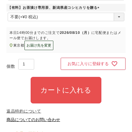
須
【有料】お茶漬け専用茶、新潟県産コシヒカリを贈る
)
(
必
須
)
本日
14時00分
までのご注文で
2026/08/10（月）
に
宅配便またはメ
ール便
でお届けします。
東京都
お届け先を変更
お気に入りに登録する
カートに入れる
返品特約について
商品についてのお問い合わせ