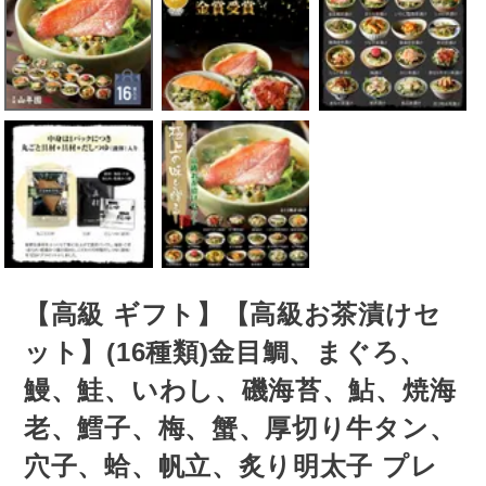
【高級 ギフト】【高級お茶漬けセ
ット】(16種類)金目鯛、まぐろ、
鰻、鮭、いわし、磯海苔、鮎、焼海
老、鱈子、梅、蟹、厚切り牛タン、
穴子、蛤、帆立、炙り明太子 プレ