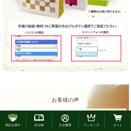
お客様の声
喜んでいました。
お電話でのご注文はこちら
母の日のプレゼントに送りました。
商品を探す
読み物
注文履歴
ランキング
カート
自分では味見出来ないのですが、美味しいと母が喜んでいました。