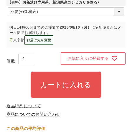
【有料】お茶漬け専用茶、新潟県産コシヒカリを贈る
)
(
必
須
)
明日
14時00分
までのご注文で
2026/08/10（月）
に
宅配便またはメ
ール便
でお届けします。
東京都
お届け先を変更
お気に入りに登録する
カートに入れる
返品特約について
商品についてのお問い合わせ