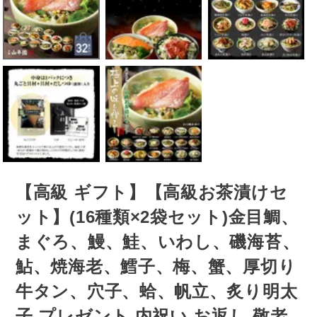
【高級 ギフト】【高級お茶漬けセ
ット】(16種類×2袋セット)金目鯛、
まぐろ、鰻、鮭、いわし、磯海苔、
鮎、焼海老、鱈子、梅、蟹、厚切り
牛タン、穴子、蛤、帆立、炙り明太
子 プレゼント 内祝い お返し 敬老