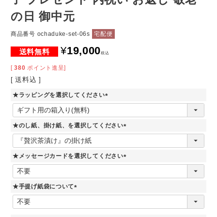
の日 御中元
商品番号
ochaduke-set-06s
宅配便
¥
19,000
税込
[
380
ポイント進呈]
送料込
★ラッピングを選択してください
(
必
須
★のし紙、掛け紙、を選択してください
)
(
必
須
★メッセージカードを選択してください
)
(
必
須
★手提げ紙袋について
)
(
必
須