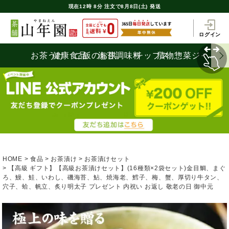
現在
12時
8分
注文で
8月8日(土) 発送
ログイン
お茶うけ
健康食品
ご飯のお供
海苔
調味料
チップス
漬物
惣菜
ジャム
HOME
食品
お茶漬け
お茶漬けセット
【高級 ギフト】【高級お茶漬けセット】(16種類×2袋セット)金目鯛、まぐ
ろ、鰻、鮭、いわし、磯海苔、鮎、焼海老、鱈子、梅、蟹、厚切り牛タン、
穴子、蛤、帆立、炙り明太子 プレゼント 内祝い お返し 敬老の日 御中元