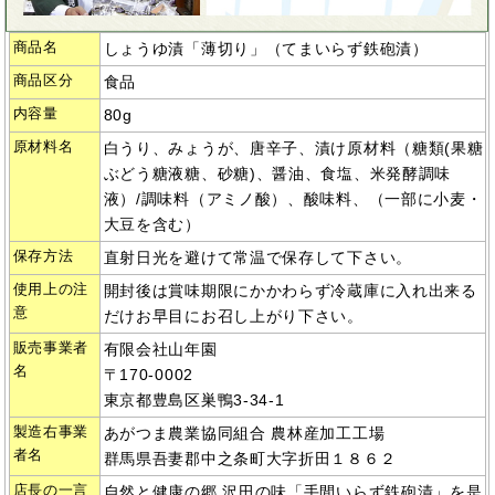
商品名
しょうゆ漬「薄切り」（てまいらず鉄砲漬）
商品区分
食品
内容量
80g
原材料名
白うり、みょうが、唐辛子、漬け原材料（糖類(果糖
ぶどう糖液糖、砂糖)、醤油、食塩、米発酵調味
液）/調味料（アミノ酸）、酸味料、（一部に小麦・
大豆を含む）
保存方法
直射日光を避けて常温で保存して下さい。
使用上の注
開封後は賞味期限にかかわらず冷蔵庫に入れ出来る
意
だけお早目にお召し上がり下さい。
販売事業者
有限会社山年園
名
〒170-0002
東京都豊島区巣鴨3-34-1
製造右事業
あがつま農業協同組合 農林産加工工場
者名
群馬県吾妻郡中之条町大字折田１８６２
店長の一言
自然と健康の郷 沢田の味「手間いらず鉄砲漬」を是