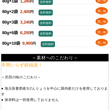
80g×1袋
1,280
買い物
円
送料無料
かごへ
80g×2袋
2,400
買い物
円
送料無料
かごへ
80g×3袋
3,240
買い物
円
送料無料
かごへ
80g×6袋
6,200
買い物
円
送料無料
かごへ
80g×10袋
9,900
買い物
円
送料無料
かごへ
～素材へのこだわり～
手間いらず鉄砲漬！
～沢田の味のこだわり～
● 地元吾妻郡産3げんりょうを中心に国内産だけを使用しておりま
す
● 保存料は一切使用しておりません