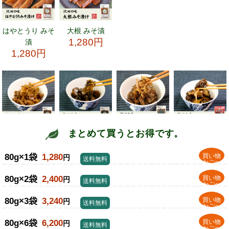
まとめて買うとお得です。
80g×1袋
1,280
買い物
円
送料無料
かごへ
80g×2袋
2,400
買い物
円
送料無料
かごへ
80g×3袋
3,240
買い物
円
送料無料
かごへ
80g×6袋
6,200
買い物
円
送料無料
かごへ