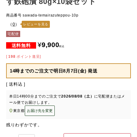
ず鉄砲漬 80g×10袋セット
商品番号
sawada-temairazuteppou-10p
（
0
）
レビューを見る
宅配便
¥
9,900
税込
[
198
ポイント進呈]
14時までのご注文で
明日8月7日(金) 発送
送料込
本日
14時00分
までのご注文で
2026/08/08（土）
に
宅配便またはメ
ール便
でお届けします。
東京都
お届け先を変更
残りわずかです。