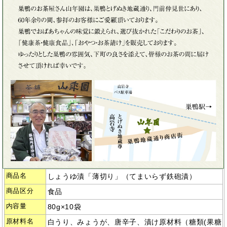
商品名
しょうゆ漬「薄切り」（てまいらず鉄砲漬）
商品区分
食品
内容量
80g×10袋
原材料名
白うり、みょうが、唐辛子、漬け原材料（糖類(果糖