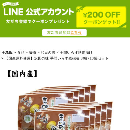
HOME
食品
漬物
沢田の味
手間いらず鉄砲漬け
【国産原料使用】沢田の味 手間いらず鉄砲漬 80g×10袋セット