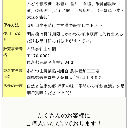
ぶどう糖液糖、砂糖)、醤油、食塩、米発酵調味
液）/調味料（アミノ酸）、酸味料、（一部に小麦・
大豆を含む）
保存方法
直射日光を避けて常温で保存して下さい。
使用上の注
開封後は賞味期限にかかわらず冷蔵庫に入れ出来る
意
だけお早目にお召し上がり下さい。
販売事業者
有限会社山年園
名
〒170-0002
東京都豊島区巣鴨3-34-1
製造右事業
あがつま農業協同組合 農林産加工工場
者名
群馬県吾妻郡中之条町大字折田１８６２
店長の一言
自然と健康の郷 沢田の味「手間いらず鉄砲漬」を是
非ご賞味ください(^-^)/
たくさんのお客様に
ご購入いただいております！