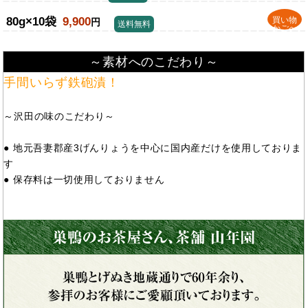
80g×10袋
9,900
買い物
円
送料無料
かごへ
～素材へのこだわり～
手間いらず鉄砲漬！
～沢田の味のこだわり～
● 地元吾妻郡産3げんりょうを中心に国内産だけを使用しておりま
す
● 保存料は一切使用しておりません