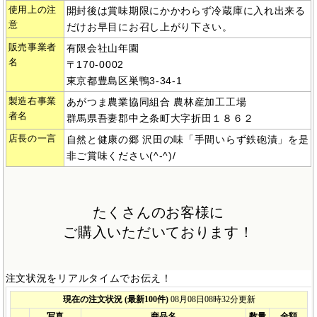
使用上の注
開封後は賞味期限にかかわらず冷蔵庫に入れ出来る
意
だけお早目にお召し上がり下さい。
販売事業者
有限会社山年園
名
〒170-0002
東京都豊島区巣鴨3-34-1
製造右事業
あがつま農業協同組合 農林産加工工場
者名
群馬県吾妻郡中之条町大字折田１８６２
店長の一言
自然と健康の郷 沢田の味「手間いらず鉄砲漬」を是
非ご賞味ください(^-^)/
たくさんのお客様に
ご購入いただいております！
注文状況をリアルタイムでお伝え！