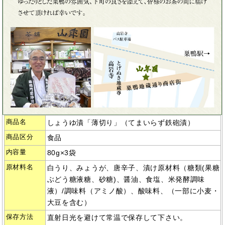
商品名
しょうゆ漬「薄切り」（てまいらず鉄砲漬）
商品区分
食品
内容量
80g×3袋
原材料名
白うり、みょうが、唐辛子、漬け原材料（糖類(果糖
ぶどう糖液糖、砂糖)、醤油、食塩、米発酵調味
液）/調味料（アミノ酸）、酸味料、（一部に小麦・
大豆を含む）
保存方法
直射日光を避けて常温で保存して下さい。