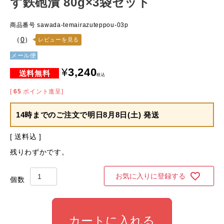
ず鉄砲漬 80g×3袋セット
商品番号
sawada-temairazuteppou-03p
（
0
）
レビューを見る
メール便
¥
3,240
税込
[
65
ポイント進呈]
14時までのご注文で
明日8月8日(土) 発送
送料込
残りわずかです。
お気に入りに登録する
カートに入れる