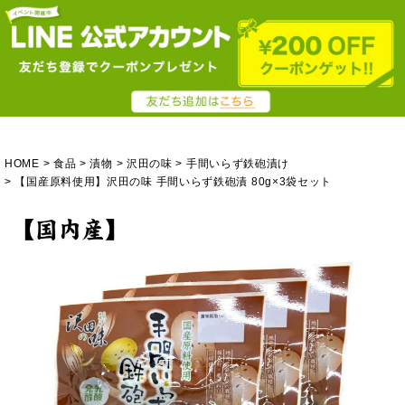
HOME
食品
漬物
沢田の味
手間いらず鉄砲漬け
【国産原料使用】沢田の味 手間いらず鉄砲漬 80g×3袋セット