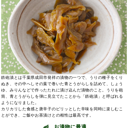
鉄砲漬とは千葉県成田市発祥の漬物の一つで、うりの種子をくり
ぬき、その中へしその葉で巻いた青とうがらしを詰めて、しょう
ゆ、みりんなどで作ったたれに漬け込んだ漬物のこと。うりを砲
筒、青とうがらしを弾に見立てたことから「鉄砲漬」と呼ばれる
ようになりました。
カリカリした食感と唐辛子のピリッとした辛味を同時に楽しむこ
とができ、ご飯やお茶漬けとの相性は最高です。
お漬物に最適