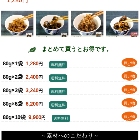
まとめて買うとお得です。
80g×1袋
1,280
買い物
円
送料無料
かごへ
80g×2袋
2,400
買い物
円
送料無料
かごへ
80g×3袋
3,240
買い物
円
送料無料
かごへ
80g×6袋
6,200
買い物
円
送料無料
かごへ
80g×10袋
9,900
買い物
円
送料無料
かごへ
～素材へのこだわり～