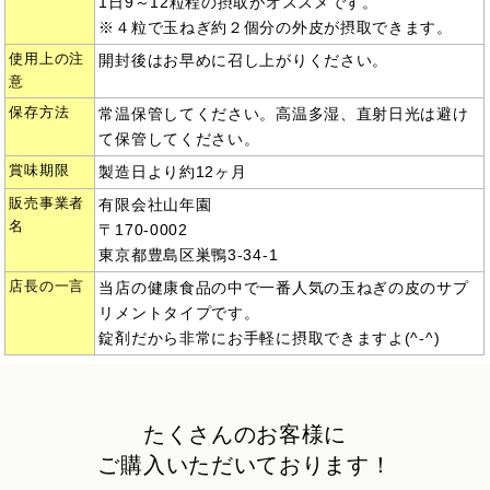
1日9～12粒程の摂取がオススメです。
※４粒で玉ねぎ約２個分の外皮が摂取できます。
使用上の注
開封後はお早めに召し上がりください。
意
保存方法
常温保管してください。高温多湿、直射日光は避け
て保管してください。
賞味期限
製造日より約12ヶ月
販売事業者
有限会社山年園
名
〒170-0002
東京都豊島区巣鴨3-34-1
店長の一言
当店の健康食品の中で一番人気の玉ねぎの皮のサプ
リメントタイプです。
錠剤だから非常にお手軽に摂取できますよ(^-^)
たくさんのお客様に
ご購入いただいております！