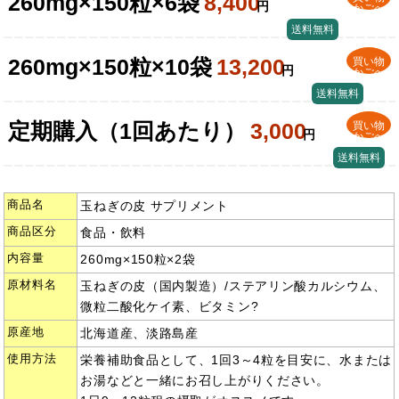
260mg×150粒×6袋
8,400
円
かごへ
送料無料
260mg×150粒×10袋
13,200
買い物
円
かごへ
送料無料
定期購入（1回あたり）
3,000
買い物
円
かごへ
送料無料
商品名
玉ねぎの皮 サプリメント
商品区分
食品・飲料
内容量
260mg×150粒×2袋
原材料名
玉ねぎの皮（国内製造）/ステアリン酸カルシウム、
微粒二酸化ケイ素、ビタミン?
原産地
北海道産、淡路島産
使用方法
栄養補助食品として、1回3～4粒を目安に、水または
お湯などと一緒にお召し上がりください。