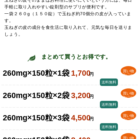
手軽に取り入れやすい錠剤型のサプリが便利です。
一袋２６０g（１５０錠）で玉ねぎ約70個分の皮が入っていま
す。
玉ねぎの皮の成分を食生活に取り入れて、元気な毎日を送りま
しょう。
まとめて買うとお得です。
260mg×150粒×1袋
1,700
買い物
円
かごへ
送料無料
260mg×150粒×2袋
3,200
買い物
円
かごへ
送料無料
260mg×150粒×3袋
4,500
買い物
円
かごへ
送料無料
買い物