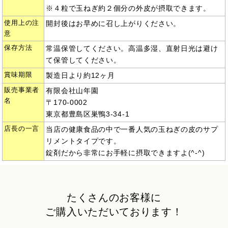
※４粒で玉ねぎ約２個分の外皮が摂取できます。
使用上の注
開封後はお早めに召し上がりください。
意
保存方法
常温保管してください。高温多湿、直射日光は避け
て保管してください。
賞味期限
製造日より約12ヶ月
販売事業者
有限会社山年園
名
〒170-0002
東京都豊島区巣鴨3-34-1
店長の一言
当店の健康食品の中で一番人気の玉ねぎの皮のサプ
リメントタイプです。
錠剤だから非常にお手軽に摂取できますよ(^-^)
たくさんのお客様に
ご購入いただいております！