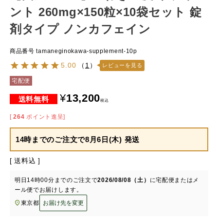
ント 260mg×150粒×10袋セット 錠
剤タイプ ノンカフェイン
商品番号
tamaneginokawa-supplement-10p
5.00
（
1
）
レビューを見る
宅配便
¥
13,200
税込
[
264
ポイント進呈]
14時までのご注文で
8月6日(木) 発送
送料込
明日
14時00分
までのご注文で
2026/08/08（土）
に
宅配便またはメ
ール便
でお届けします。
東京都
お届け先を変更