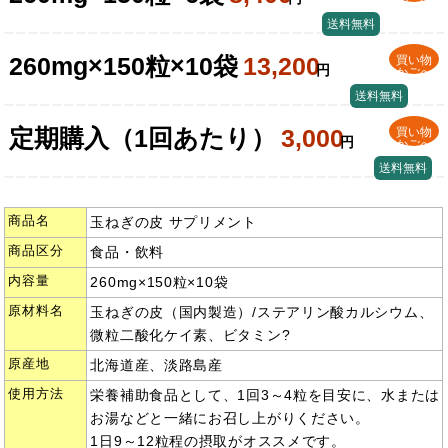
かごへ
送料無料
260mg×150粒×10袋
13,200
買い物
円
かごへ
送料無料
定期購入（1回あたり）
3,000
買い物
円
かごへ
送料無料
商品名
玉ねぎの皮 サプリメント
商品区分
食品・飲料
内容量
260mg×150粒×10袋
原材料名
玉ねぎの皮（国内製造）/ステアリン酸カルシウム、
微粒二酸化ケイ素、ビタミン?
原産地
北海道産、淡路島産
使用方法
栄養補助食品として、1回3～4粒を目安に、水または
お湯などと一緒にお召し上がりください。
1日9～12粒程の摂取がオススメです。