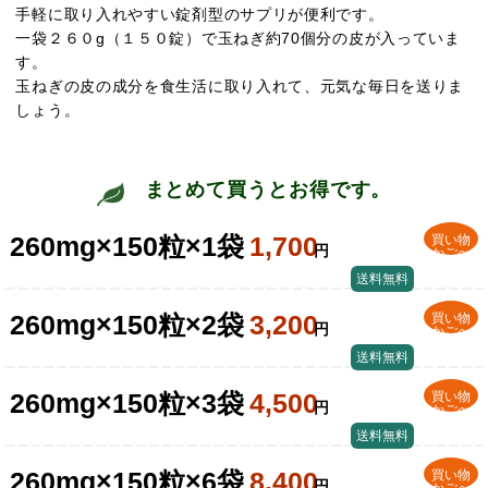
手軽に取り入れやすい錠剤型のサプリが便利です。
一袋２６０g（１５０錠）で玉ねぎ約70個分の皮が入っていま
す。
玉ねぎの皮の成分を食生活に取り入れて、元気な毎日を送りま
しょう。
まとめて買うとお得です。
260mg×150粒×1袋
1,700
買い物
円
かごへ
送料無料
260mg×150粒×2袋
3,200
買い物
円
かごへ
送料無料
260mg×150粒×3袋
4,500
買い物
円
かごへ
送料無料
260mg×150粒×6袋
8,400
買い物
円