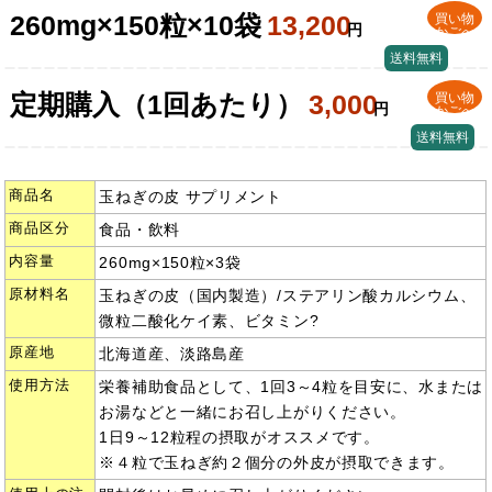
260mg×150粒×10袋
13,200
買い物
円
かごへ
送料無料
定期購入（1回あたり）
3,000
買い物
円
かごへ
送料無料
商品名
玉ねぎの皮 サプリメント
商品区分
食品・飲料
内容量
260mg×150粒×3袋
原材料名
玉ねぎの皮（国内製造）/ステアリン酸カルシウム、
微粒二酸化ケイ素、ビタミン?
原産地
北海道産、淡路島産
使用方法
栄養補助食品として、1回3～4粒を目安に、水または
お湯などと一緒にお召し上がりください。
1日9～12粒程の摂取がオススメです。
※４粒で玉ねぎ約２個分の外皮が摂取できます。