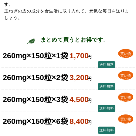
す。
玉ねぎの皮の成分を食生活に取り入れて、元気な毎日を送りま
しょう。
まとめて買うとお得です。
260mg×150粒×1袋
1,700
買い物
円
かごへ
送料無料
260mg×150粒×2袋
3,200
買い物
円
かごへ
送料無料
260mg×150粒×3袋
4,500
買い物
円
かごへ
送料無料
260mg×150粒×6袋
8,400
買い物
円
かごへ
送料無料