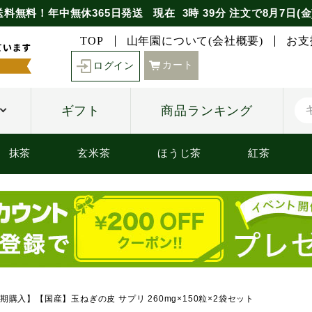
送料無料！年中無休365日発送
現在
3時
39分
注文で
8月7日(金
TOP
山年園について(会社概要)
お支
カート
ログイン
ギフト
商品ランキング
抹茶
玄米茶
ほうじ茶
紅茶
期購入】【国産】玉ねぎの皮 サプリ 260mg×150粒×2袋セット