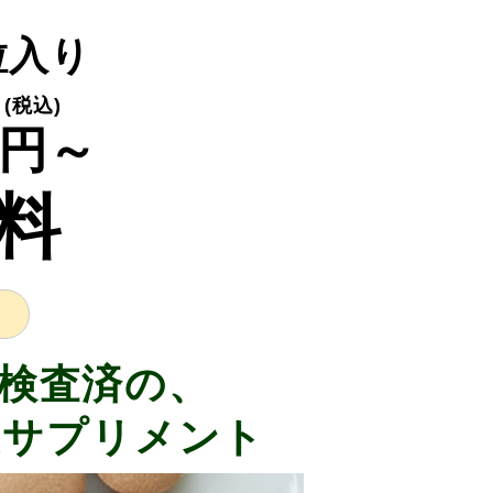
0粒入り
(税込)
円～
料
検査済の、
皮サプリメント