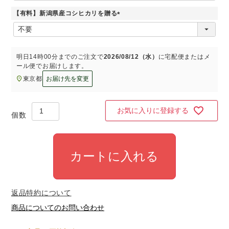
須
【有料】新潟県産コシヒカリを贈る
)
(
必
須
)
明日
14時00分
までのご注文で
2026/08/12（水）
に
宅配便またはメ
ール便
でお届けします。
東京都
お届け先を変更
お気に入りに登録する
カートに入れる
返品特約について
商品についてのお問い合わせ