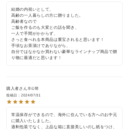
結婚の内祝いとして、

高齢の一人暮らしの方に贈りました。

高齢者なので

ご飯を作るのも大変との話を聞き、

一人で手間がかからず、

さっと食べれる本商品は重宝されると思います！

手頃なお茶漬けでありながら、

自分ではなかなか買わない豪華なラインナップ商品で贈
り物に最適だと思います！
購入者
非公開
投稿日
2024/07/31
常温保存ができるので、海外に住んでいる方へのお中元
に購入いたしました。

過剰包装でなく、上品な箱に直接美しいのし紙をつけ、