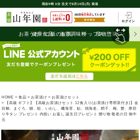
現在
9時
3分
注文で
8月10日(月) 発送
ログイン
お茶うけ
健康食品
ご飯のお供
海苔
調味料
チップス
漬物
惣菜
ジャム
HOME
食品
お茶漬け
お茶漬けセット
【高級 ギフト】【高級お茶漬けセット 12食入り(お茶漬け専用茶付き)】金
目鯛、まぐろ、鰻、鮭、いわし、磯海苔、鮎、焼海老、鱈子、梅、蟹、厚切
り牛タン プレゼント 内祝い お返し 誕生日プレゼント 贈り物 敬老の日 御中
元