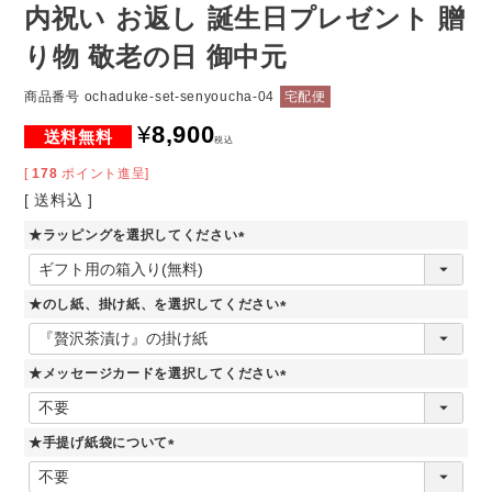
内祝い お返し 誕生日プレゼント 贈
り物 敬老の日 御中元
商品番号
ochaduke-set-senyoucha-04
宅配便
¥
8,900
税込
[
178
ポイント進呈]
送料込
★ラッピングを選択してください
(
必
須
★のし紙、掛け紙、を選択してください
)
(
必
須
★メッセージカードを選択してください
)
(
必
須
★手提げ紙袋について
)
(
必