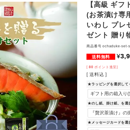
【高級 ギフ
(お茶漬け専
いわし プレ
ゼント 贈り
商品番号
ochaduke-set-
¥
3,
[
80
ポイント進呈]
送料込
★ラッピングを選択して
★のし紙、掛け紙、を選
★メッセージカードを選