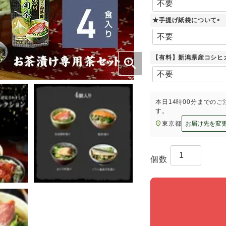
★手提げ紙袋について
(
必
須
【有料】新潟県産コシヒ
)
本日
14時00分
までのご
す。
東京都
お届け先を変