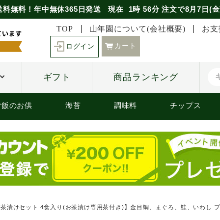
送料無料！年中無休365日発送
現在
1時
56分
注文で
8月7日(金
TOP
山年園について(会社概要)
お支
カート
ログイン
ギフト
商品ランキング
ご飯のお供
海苔
調味料
チップス
茶漬けセット 4食入り(お茶漬け専用茶付き)】金目鯛、まぐろ、鮭、いわし プレ