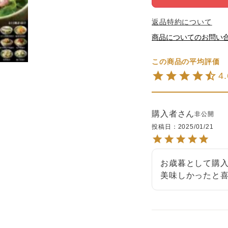
返品特約について
商品についてのお問い
4
購入者
非公開
投稿日
2025/01/21
お歳暮として購
美味しかったと