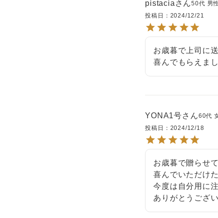
pistacia
50代
男
投稿日
2024/12/21
お歳暮で上司に送
喜んでもらえま
YONA1号
60代
投稿日
2024/12/18
お歳暮で贈らせて
喜んでいただけた
今度は自分用に注
ありがとうござ