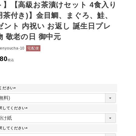
ト】【高級お茶漬けセット 4食入り
用茶付き)】金目鯛、まぐろ、鮭、
ゼント 内祝い お返し 誕生日プレ
物 敬老の日 御中元
senyoucha-10
宅配便
980
税込
ください
(
必
須
択してください
)
(
必
須
択してください
)
(