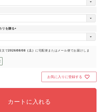
必
須
)
カリを贈る
(
必
須
)
注文で
2026/08/08（土）
に
宅配便またはメール便
でお届けしま
更
お気に入りに登録する
カートに入れる