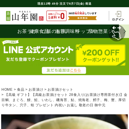
現在
12時
49分
注文で
8月7日(金) 発送
ログイン
お茶うけ
健康食品
ご飯のお供
海苔
調味料
チップス
漬物
惣菜
ジャム
HOME
食品
お茶漬け
お茶漬けセット
【高級 ギフト】【高級お茶漬けセット 28食入り(お茶漬け専用茶付き)】金
目鯛、まぐろ、鰻、鮭、いわし、磯海苔、鮎、焼海老、鱈子、梅、蟹、厚切
り牛タン、穴子、蛤 プレゼント 内祝い お返し 敬老の日 御中元