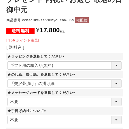
御中元
商品番号
ochaduke-set-senyoucha-05s
宅配便
¥
17,800
税込
[
356
ポイント進呈]
送料込
★ラッピングを選択してください
(
必
須
★のし紙、掛け紙、を選択してください
)
(
必
須
★メッセージカードを選択してください
)
(
必
須
★手提げ紙袋について
)
(
必
須