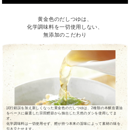
黄金色のだしつゆは、
化学調味料を一切使用しない、
無添加のこだわり
試行錯誤を加え新しくなった黄金色のだしつゆは、2種類の本醸造醤油
をベースに厳選した宗田鰹節から抽出した天然のダシを使用してま
す。
化学調味料は一切使用せず、鰹が持つ本来の旨味によって素材の味を
引き立たせます。