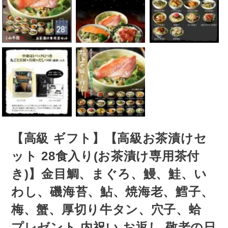
【高級 ギフト】【高級お茶漬けセ
ット 28食入り(お茶漬け専用茶付
き)】金目鯛、まぐろ、鰻、鮭、い
わし、磯海苔、鮎、焼海老、鱈子、
梅、蟹、厚切り牛タン、穴子、蛤
プレゼント 内祝い お返し 敬老の日