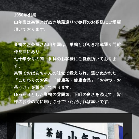
1950年創業
山年園は巣鴨とげぬき地蔵通りで参拝のお客様にご愛顧
頂いております。
巣鴨のお茶屋さん山年園は、巣鴨とげぬき地蔵通り門前
仲見世にあり、
七十年余りの間、参拝のお客様にご愛顧頂いておりま
す。
巣鴨でおばあちゃんの味覚で鍛えられ、選びぬかれた
「こだわりのお茶」「健康茶・健康食品」「おやつ・お
茶うけ」を販売しております。
ゆったりとした巣鴨の雰囲気、下町の良さを添えて、皆
様のお茶の間に届けさせていただければ幸いです。