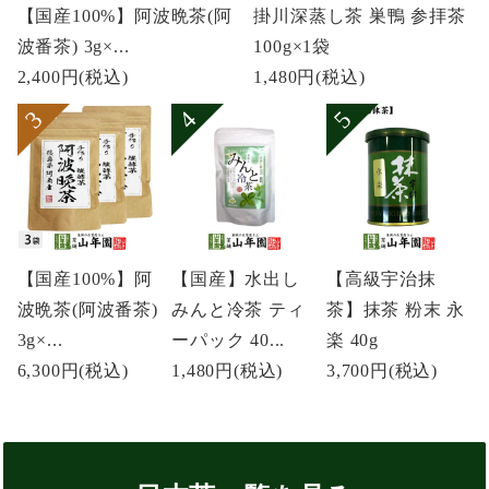
【国産100%】阿波晩茶(阿
掛川深蒸し茶 巣鴨 参拝茶
波番茶) 3g×...
100g×1袋
2,400円
(税込)
1,480円
(税込)
【国産100%】阿
【国産】水出し
【高級宇治抹
波晩茶(阿波番茶)
みんと冷茶 ティ
茶】抹茶 粉末 永
3g×...
ーパック 40...
楽 40g
6,300円
(税込)
1,480円
(税込)
3,700円
(税込)