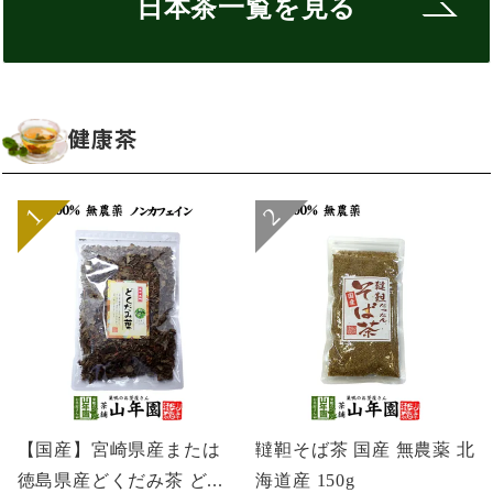
日本茶一覧を見る
健康茶
【国産】宮崎県産または
韃靼そば茶 国産 無農薬 北
徳島県産どくだみ茶 ど...
海道産 150g