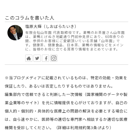
このコラムを書いた人
塩原大輝（しおばらたいき）
有限会社山年園 代表取締役です。巣鴨のお茶屋さん山年園
は、巣鴨とげぬき地蔵通り門前仲見世にあり、60年余りの
間、参拝のお客様にご愛顧頂いている茶舗「山年園」で
す。健康茶、健康食品、日本茶、巣鴨の情報などをメイン
に、皆様のお役に立てる耳寄り情報をまとめています。
※当ブログメディアに記載されているものは、特定の効能・効果を
保証したり、あるいは否定したりするものではありません。
編集部内で信頼できると判断した一次情報（国家機関のデータや製
薬企業等のサイト）を元に情報提供を心がけておりますが、自己の
個人的・個別的・具体的な医療上の問題の解決を必要とする場合に
は、自ら速やかに、医師等の適切な専門家へ相談するか適切な医療
機関を受診してください。（詳細は
利用規約第3条
より）