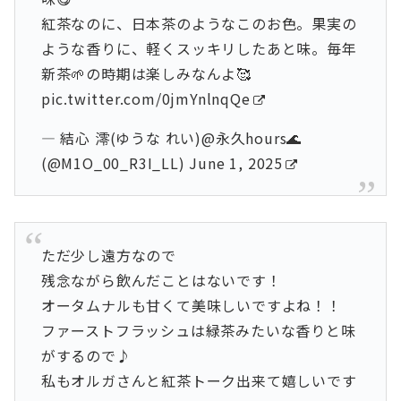
紅茶なのに、日本茶のようなこのお色。果実の
ような香りに、軽くスッキリしたあと味。毎年
新茶🌱の時期は楽しみなんよ🥰
pic.twitter.com/0jmYnlnqQe
— 結心 澪(ゆうな れい)@永久hours🌊
(@M1O_00_R3I_LL)
June 1, 2025
ただ少し遠方なので
残念ながら飲んだことはないです！
オータムナルも甘くて美味しいですよね！！
ファーストフラッシュは緑茶みたいな香りと味
がするので♪
私もオルガさんと紅茶トーク出来て嬉しいです