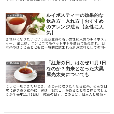
として摂取すること。 一口にハーブティーといっても数 ...
ルイボスティーの効果的な
おすすめ商品
飲み方・入れ方｜おすすめ
のアレンジ法も【女性に人
気】
きれいになりたいという美容意識の高い女性に人気のルイボステ
ィー。 最近は、コンビニでもペットボトル商品で販売され、日
本茶やほうじ茶とともに一般的に飲まれる清涼飲料としての地位
を確立しています。 本記事では、美意識の高い女性は必見 ...
「紅茶の日」はなぜ11月1日
お茶の雑学
なのか？由来となった大黒
屋光太夫についても
ほっと一息つきたいとき、ふと手に取りたくなる紅茶。そんな日
常に寄り添う紅茶に、実は「記念日」があることをご存じでしょ
うか？毎年11月1日は「紅茶の日」。この日は、日本人と紅茶の
歴史が静かに交差した、ちょっと意外でロマンあふれる出来事に
由来し ...