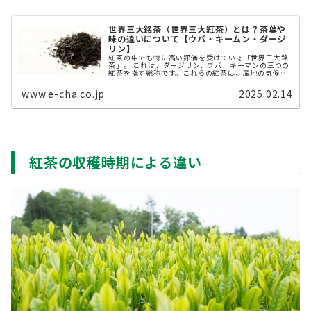
世界三大銘茶（世界三大紅茶）とは？茶葉や
味の違いについて【ウバ・キームン・ダージ
リン】
紅茶の中でも特に高い評価を受けている「世界三大銘
茶」。 これは、ダージリン、ウバ、キーマンの三つの
紅茶を指す総称です。これらの紅茶は、産地の気候や
製法の違いによって、それぞれ異なる個性を持ち、世
界中の紅茶愛好家を魅了し続けています。本 ...
www.e-cha.co.jp
2025.02.14
紅茶の収穫時期による違い