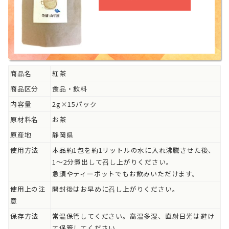
商品名
紅茶
商品区分
食品・飲料
内容量
2g×15パック
原材料名
お茶
原産地
静岡県
使用方法
本品約1包を約1リットルの水に入れ沸騰させた後、
1～2分煮出して召し上がりください。
急須やティーポットでもお飲みいただけます。
使用上の注
開封後はお早めに召し上がりください。
意
保存方法
常温保管してください。高温多湿、直射日光は避け
て保管してください。