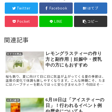
Twitter
Facebook
はてブ
Pocket
LINE
コピー
関連記事
レモングラスティーの作り
おすすめ商品
方と副作用｜妊娠中・授乳
中の方にもおすすめ
桜も散り、夏に向けて日に日に気温が上がってくる夏の季節は、
温度の変化で体調も崩しやすくなります。こんな時期こそ、たま
にはハーブティーを飲んでほっと安らぎませんか？ 今回はそん
な暑くなり始めの時期にぴったりのレモングラスティーについて
ご ...
6月10日は「アイスティーの
お茶の雑学
日」！行われるイベント例
や歴史についても