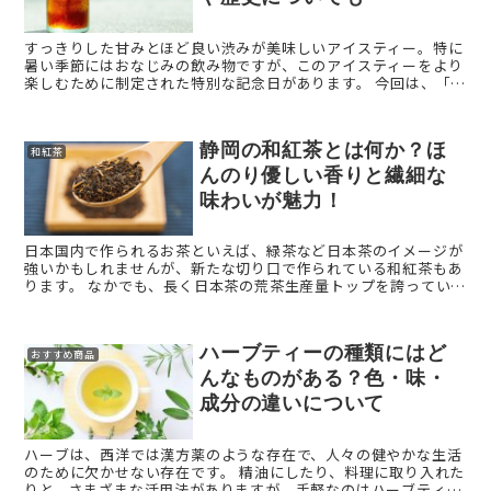
すっきりした甘みとほど良い渋みが美味しいアイスティー。特に
暑い季節にはおなじみの飲み物ですが、このアイスティーをより
楽しむために制定された特別な記念日があります。 今回は、「ア
イスティーの日」をご紹介します。 （本記事の情報は2 ...
静岡の和紅茶とは何か？ほ
和紅茶
んのり優しい香りと繊細な
味わいが魅力！
日本国内で作られるお茶といえば、緑茶など日本茶のイメージが
強いかもしれませんが、新たな切り口で作られている和紅茶もあ
ります。 なかでも、長く日本茶の荒茶生産量トップを誇っている
静岡県では、美味しい日本茶を作る環境や技術を活かし、和紅茶
...
ハーブティーの種類にはど
おすすめ商品
んなものがある？色・味・
成分の違いについて
ハーブは、西洋では漢方薬のような存在で、人々の健やかな生活
のために欠かせない存在です。 精油にしたり、料理に取り入れた
りと、さまざまな活用法がありますが、手軽なのはハーブティー