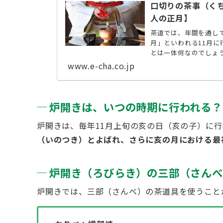
口切りの茶事（く
人の正月】
茶道では、年間を通し
月」といわれる11月
とは一体何なのでしょ
します。 ...
www.e-cha.co.jp
炉開きは、いつの時期に行われる？
炉開きは、毎年11月上旬の亥の日（亥の子）に行
（いのつき）とよばれ、さらに亥の月における最
炉開き（ろびらき）の三部（さんべ
炉開きでは、三部（さんべ）の茶道具を使うこと