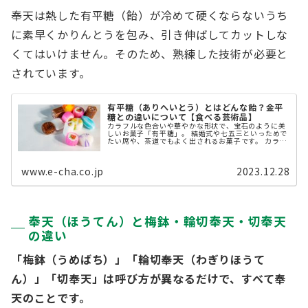
奉天は熱した有平糖（飴）が冷めて硬くならないうち
に素早くかりんとうを包み、引き伸ばしてカットしな
くてはいけません。そのため、熟練した技術が必要と
されています。
有平糖（ありへいとう）とはどんな飴？金平
糖との違いについて【食べる芸術品】
カラフルな色合いや華やかな形状で、宝石のように美
しいお菓子「有平糖」。 結婚式や七五三といっためで
たい席や、茶道でもよく出されるお菓子です。 カラフ
ルな飴のイメージが強い有平糖ですが、一体どのよう
なお菓子なのでしょうか？ ...
www.e-cha.co.jp
2023.12.28
奉天（ほうてん）と梅鉢・輪切奉天・切奉天
の違い
「梅鉢（うめばち）」「輪切奉天（わぎりほうて
ん）」「切奉天」は呼び方が異なるだけで、すべて奉
天のことです。