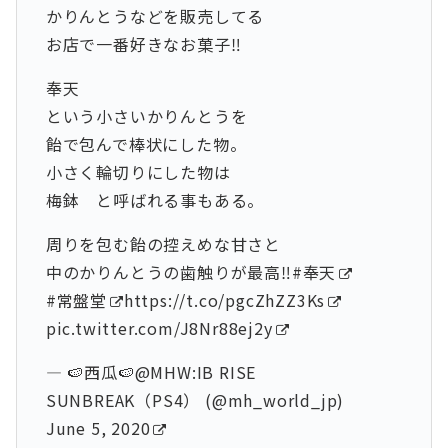
かりんとうなどを販売してる
お店で一番好きなお菓子‼️
奉天
という小さいかりんとうを
飴で包んで棒状にした物。
小さく輪切りにした物は
梅鉢 と呼ばれる事もある。
周りを包む飴の控えめな甘さと
中のかりんとうの歯触りが最高‼️
#奉天
#常盤堂
https://t.co/pgcZhZZ3Ks
pic.twitter.com/J8Nr88ej2y
— 🍉西瓜🍉@MHW:IB RISE
SUNBREAK（PS4） (@mh_world_jp)
June 5, 2020