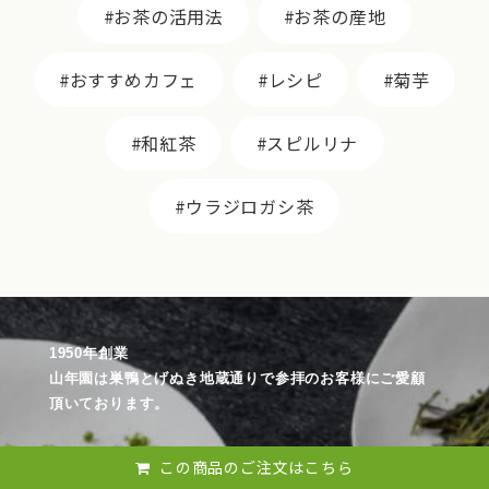
お茶の活用法
お茶の産地
おすすめカフェ
レシピ
菊芋
和紅茶
スピルリナ
ウラジロガシ茶
1950年創業
山年園は巣鴨とげぬき地蔵通りで参拝のお客様にご愛顧
頂いております。
巣鴨のお茶屋さん山年園は、巣鴨とげぬき地蔵通り門前
この商品のご注文はこちら
仲見世にあり、