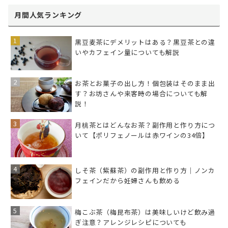
月間人気ランキング
黒豆麦茶にデメリットはある？黒豆茶との違
いやカフェイン量についても解説
お茶とお菓子の出し方！個包装はそのまま出
す？お坊さんや来客時の場合についても解
説！
月桃茶とはどんなお茶？副作用と作り方につ
いて【ポリフェノールは赤ワインの34倍】
しそ茶（紫蘇茶）の副作用と作り方｜ノンカ
フェインだから妊婦さんも飲める
梅こぶ茶（梅昆布茶）は美味しいけど飲み過
ぎ注意？アレンジレシピについても