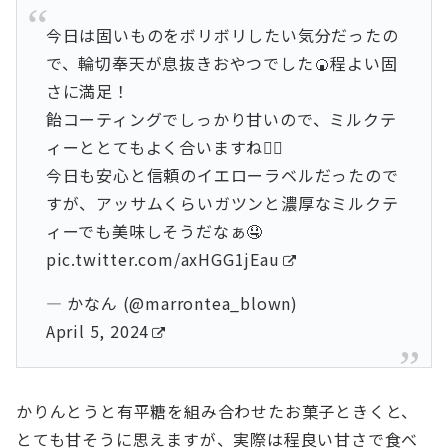
今日は固いものをボリボリしたい気分だったの
で、輪切奉天が息抜きおやつでした🍘程よい固
さに満足！
飴コーティングでしっかり甘いので、ミルクテ
ィーととてもよく合いますね👍🏻
今日も安心と信頼のイエローラベルだったので
すが、アッサムくらいガツンと濃厚なミルクテ
ィーでも美味しそうだなぁ🤤
pic.twitter.com/axHGG1jEau
— かなん (@marrontea_blown)
April 5, 2024
かりんとうと有平糖を組み合わせたお菓子ときくと、
とても甘そうに思えますが、実際は程良い甘さで食べ