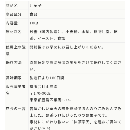
商品名
油菓子
商品区分
食品
内容量
100g
原材料名
砂糖（国内製造）、小麦粉、水飴、植物油脂、抹
茶、イースト、食塩
使用上の注
開封後はお早めにお召し上がりください。
意
保存方法
直射日光や高温多湿の場所をさけて保存してくださ
い。
賞味期限
製造日より180日間
販売事業者
有限会社山年園
名
〒170-0002
東京都豊島区巣鴨3-34-1
店長の一言
昔懐かしい奉天の味を抹茶でほんのり包み込んでみ
ました。お茶うけにぴったりのお菓子です。
素材にこだわり抜いた「抹茶奉天」を是非ご賞味く
ださい(^-^)