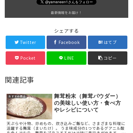
最新情報をお届け！
シェアする
Twitter
Facebook
はてブ
Pocket
LINE
コピー
関連記事
舞茸粉末（舞茸パウダー）
おすすめ商品
の美味しい使い方・食べ方
やレシピについて
天ぷらや汁物、炒めもの、炊き込みご飯など、さまざまな料理に
活躍する舞茸（まいたけ）。 うま味成分の1つであるグアニル酸
を含んでおり、舞茸をプラスするだけで味に奥行きが出ます。 今