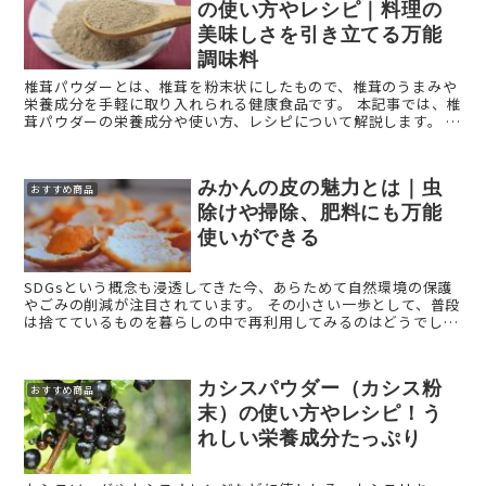
の使い方やレシピ｜料理の
美味しさを引き立てる万能
調味料
椎茸パウダーとは、椎茸を粉末状にしたもので、椎茸のうまみや
栄養成分を手軽に取り入れられる健康食品です。 本記事では、椎
茸パウダーの栄養成分や使い方、レシピについて解説します。 椎
茸パウダー（椎茸粉末）とは？ 椎茸パウダーは ...
みかんの皮の魅力とは｜虫
おすすめ商品
除けや掃除、肥料にも万能
使いができる
SDGsという概念も浸透してきた今、あらためて自然環境の保護
やごみの削減が注目されています。 その小さい一歩として、普段
は捨てているものを暮らしの中で再利用してみるのはどうでしょ
うか。 今回は、みかんの皮の活用法をご紹介します。 ...
カシスパウダー（カシス粉
おすすめ商品
末）の使い方やレシピ！う
れしい栄養成分たっぷり