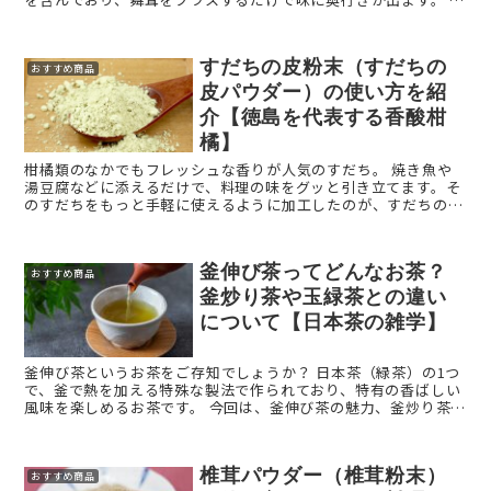
回は、舞茸をより手軽に摂取できる「舞茸粉末（舞茸パ ...
すだちの皮粉末（すだちの
おすすめ商品
皮パウダー）の使い方を紹
介【徳島を代表する香酸柑
橘】
柑橘類のなかでもフレッシュな香りが人気のすだち。 焼き魚や
湯豆腐などに添えるだけで、料理の味をグッと引き立てます。そ
のすだちをもっと手軽に使えるように加工したのが、すだちの皮
粉末（すだちの皮パウダー）です。 すだちの皮粉末（すだちの
...
釜伸び茶ってどんなお茶？
おすすめ商品
釜炒り茶や玉緑茶との違い
について【日本茶の雑学】
釜伸び茶というお茶をご存知でしょうか？ 日本茶（緑茶）の1つ
で、釜で熱を加える特殊な製法で作られており、特有の香ばしい
風味を楽しめるお茶です。 今回は、釜伸び茶の魅力、釜炒り茶や
玉緑茶との違いについて解説します。 釜伸び茶とは ...
椎茸パウダー（椎茸粉末）
おすすめ商品