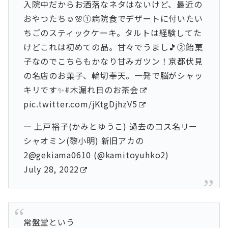
入院中だからお洒落なネタはないけど、最近の
おやつたち☺️🌸①病院食でデザートに付いたい
ちごのスティックケーキ。タルトは経験してた
けどこれは初めての品。甘々でうまし🎵②飴菓
子なのでこちらもかなり甘みガツン！京都伏見
の名店のお菓子、輪切奉天。一発で脳がシャッ
キリです✨
#木漏れ日のお茶会
pic.twitter.com/jKtgDjhzV5
— 上戸裕子(かみとゆうこ) 過去のコス名リー
シャオミン(黎小明) 新旧アカの
2@gekiama0610 (@kamitoyuhko2)
July 28, 2022
常盤堂という