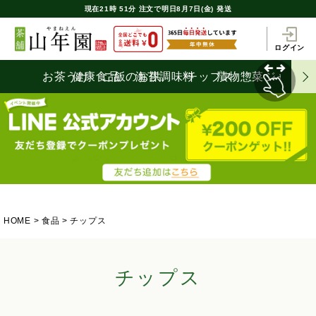
現在
21時
51分
注文で
明日8月7日(金) 発送
ログイン
お茶うけ
健康食品
ご飯のお供
海苔
調味料
チップス
漬物
惣菜
ジャム
HOME
食品
チップス
チップス