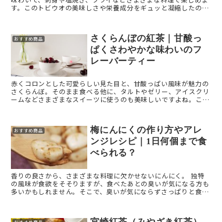
す。このトビウオの美味しさや栄養成分をギュッと凝縮したの
が、つまみあごという食品です。 今回は「つまみあご」を解説し
ま ...
さくらんぼの紅茶｜甘酸っ
おすすめ商品
ぱくさわやかな味わいのフ
レーバーティー
赤くコロンとした可愛らしい見た目と、甘酸っぱい風味が魅力の
さくらんぼ。そのまま食べる他に、タルトやゼリー、アイスクリ
ームなどさまざまなスイーツに使うのも美味しいですよね。この
さくらんぼの甘酸っぱさを活かした紅茶もあり、さわやかな酸味
を楽しめ ...
梅にんにくの作り方やアレ
おすすめ商品
ンジレシピ｜1日何個まで食
べられる？
香りの良さから、さまざまな料理に欠かせないにんにく。 独特
の風味が食欲をそそりますが、食べたあとの臭いが気になる方も
多いかもしれません。そこで、臭いが気にならずさっぱりと食べ
られる梅にんにくは、いかがでしょうか。 今回は梅にんに ...
宮崎紅茶（みやざき紅茶）