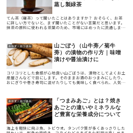
蒸し製緑茶
てん茶（碾茶）って聞いたことはありますか？ おそらく、お茶
に詳しい方でないと、まず聞いたことがない言葉だと思います。
抹茶の原料に使われる茶葉のため、市場にはめったに流通しませ
ん。 今回は、希少価値の高いてん茶（碾茶）につ ...
山ごぼう（山牛蒡／菊牛
おかず・おつまみ
蒡）の漬物の作り方｜味噌
漬けや醤油漬けに
コリコリとした食感が心地良い山ごぼうは、漬物としてよくお土
産屋さんなどで目にします。そのままお酒のおつまみにしたり、
おにぎりや巻き寿司に混ぜたりしても美味しく食べられ、人気の
一品。そもそもこの山ごぼうとは、ごぼうと同じものなのでしょ
うか？ ...
「つまみあご」とは？焼き
おかず・おつまみ
あごとの違いやミネラルな
ど豊富な栄養成分について
海上を軽快に飛ぶ魚、トビウオ。タンパク質が多くあっさりした
味わいで、刺身や塩焼き、フライなどさまざまな料理で楽しめま