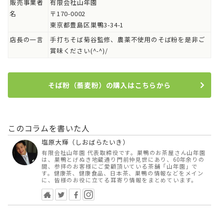
販売事業者
有限会社山年園
名
〒170-0002
東京都豊島区巣鴨3-34-1
店長の一言
手打ちそば菊谷監修、農薬不使用のそば粉を是非ご
賞味ください(^-^)/
そば粉（蕎麦粉）の購入はこちらから
このコラムを書いた人
塩原大輝（しおばらたいき）
有限会社山年園 代表取締役です。巣鴨のお茶屋さん山年園
は、巣鴨とげぬき地蔵通り門前仲見世にあり、60年余りの
間、参拝のお客様にご愛顧頂いている茶舗「山年園」で
す。健康茶、健康食品、日本茶、巣鴨の情報などをメイン
に、皆様のお役に立てる耳寄り情報をまとめています。