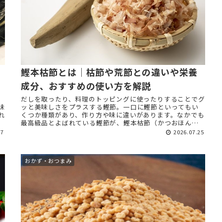
鰹本枯節とは｜枯節や荒節との違いや栄養
成分、おすすめの使い方を解説
だしを取ったり、料理のトッピングに使ったりすることでグ
味
ッと美味しさをプラスする鰹節。一口に鰹節といってもい
れ
くつか種類があり、作り方や味に違いがあります。なかでも
最高級品とよばれている鰹節が、鰹本枯節（かつおほんか
れぶし）です。 本記事 ...
27
2026.07.25
おかず・おつまみ