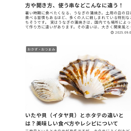
方や開き方、使う串などこんなに違う！
暑い時期に食べたくなる、うなぎの蒲焼き。土用の丑の日
食べる習慣もあるほど、多くの人に親しまれている特別な
ちそうです。 実はうなぎの蒲焼きは、国内でも場所によっ
て作り方に違いがあります。その違いは、大きく関東風と
西風に二分されます ...
2025.09.
おかず・おつまみ
いたや貝（イタヤ貝）とホタテの違いと
は？美味しい食べ方やレシピについて
二枚貝というとホタテが有名ですが、ホタテによく似たビ