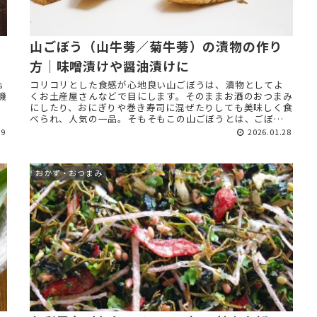
山ごぼう（山牛蒡／菊牛蒡）の漬物の作り
方｜味噌漬けや醤油漬けに
s
コリコリとした食感が心地良い山ごぼうは、漬物としてよ
機
くお土産屋さんなどで目にします。そのままお酒のおつまみ
にしたり、おにぎりや巻き寿司に混ぜたりしても美味しく食
べられ、人気の一品。そもそもこの山ごぼうとは、ごぼう
と同じものなのでしょうか？ ...
09
2026.01.28
おかず・おつまみ