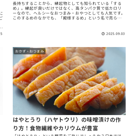
長持ちすることから、縁起物としても知られている「する
め」。縁起が良いだけではなく、高タンパク質で低カロリ
ーなので、ヘルシーなおつまみ・おやつとしても人気です。
に
このするめのなかでも、「殿様するめ」という名で売られ
ご
ているものがあります。 ...
関
05
2025.09.03
おかず・おつまみ
はやとうり（ハヤトウリ）の味噌漬けの作
り方！食物繊維やカリウムが豊富
「はやとうり」という野菜をご存じでしょうか？日本では