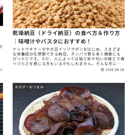
乾燥納豆（ドライ納豆）の食べ方＆作り方
｜味噌汁やパスタにおすすめ！
で
ナットウキナーゼや大豆イソフラボンをはじめ、さまざま
。
な栄養成分を摂取できる納豆。タンパク質も多く朝食にも
ぴったりです。ただ、人によっては粘り気や匂いの強さで食
べづらさを感じる方もいるかもしれません。そんな方にお
すすめなのが、乾燥させた納豆で ...
22
2026.04.18
おかず・おつまみ