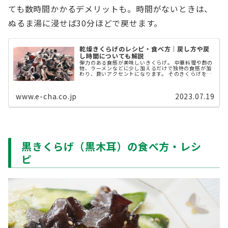
ても数時間かかるデメリットも。時間がないときは、
ぬるま湯に浸せば30分ほどで戻せます。
乾燥きくらげのレシピ・食べ方｜戻し方や戻
し時間についても解説
弾力のある食感が美味しいきくらげ。 中華料理や酢の
物、ラーメンなどに少し加えるだけで独特の食感が加
わり、良いアクセントになります。 そのきくらげを長
期保存できるように乾燥させたものが、乾燥きくらげ
です。今回は、この「乾燥きくらげ ...
www.e-cha.co.jp
2023.07.19
黒きくらげ（黒木耳）の食べ方・レシ
ピ