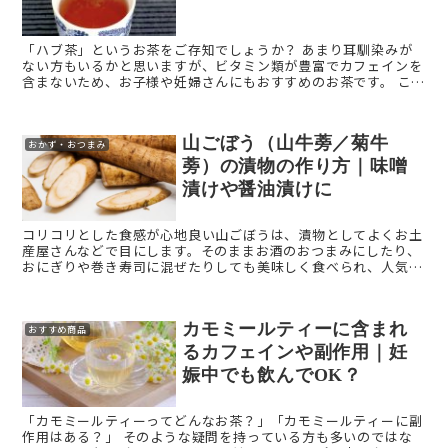
「ハブ茶」というお茶をご存知でしょうか？ あまり耳馴染みが
ない方もいるかと思いますが、ビタミン類が豊富でカフェインを
含まないため、お子様や妊婦さんにもおすすめのお茶です。 ここ
ではそんなハブ茶の歴史や味、代表的な成分や副作用につ ...
山ごぼう（山牛蒡／菊牛
おかず・おつまみ
蒡）の漬物の作り方｜味噌
漬けや醤油漬けに
コリコリとした食感が心地良い山ごぼうは、漬物としてよくお土
産屋さんなどで目にします。そのままお酒のおつまみにしたり、
おにぎりや巻き寿司に混ぜたりしても美味しく食べられ、人気の
一品。そもそもこの山ごぼうとは、ごぼうと同じものなのでしょ
うか？ ...
カモミールティーに含まれ
おすすめ商品
るカフェインや副作用｜妊
娠中でも飲んでOK？
「カモミールティーってどんなお茶？」「カモミールティーに副
作用はある？」 そのような疑問を持っている方も多いのではな