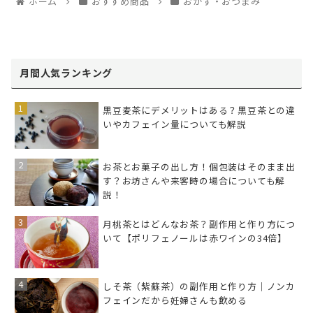
ホーム
おすすめ商品
おかず・おつまみ
月間人気ランキング
黒豆麦茶にデメリットはある？黒豆茶との違
いやカフェイン量についても解説
お茶とお菓子の出し方！個包装はそのまま出
す？お坊さんや来客時の場合についても解
説！
月桃茶とはどんなお茶？副作用と作り方につ
いて【ポリフェノールは赤ワインの34倍】
しそ茶（紫蘇茶）の副作用と作り方｜ノンカ
フェインだから妊婦さんも飲める