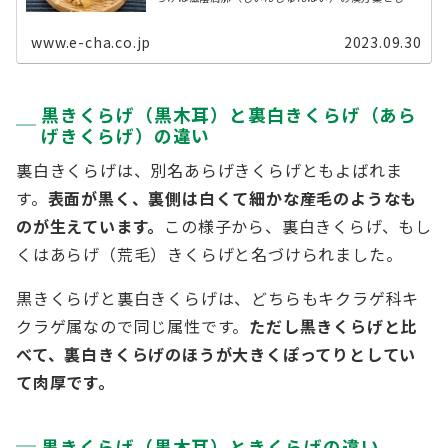
重宝されています。 本記事では、黒きくらげとの違い
から、白きくらげに含まれている栄 ...
www.e-cha.co.jp
2023.09.30
黒きくらげ（黒木耳）と裏白きくらげ（あら
げきくらげ）の違い
裏白きくらげは、別名あらげきくらげともよばれま
す。
表面が黒く、裏側は白くて細かな産毛のようなも
のが生えています。
この様子から、裏白きくらげ、もし
くはあらげ（荒毛）きくらげと名づけられました。
黒きくらげと裏白きくらげは、どちらもキクラゲ科キ
クラゲ属なので同じ属性です。
ただし黒きくらげと比
べて、裏白きくらげのほうが大きくぽってりとしてい
て肉厚です。
黒きくらげ（黒木耳）ときくらげの違い