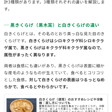
計3種類があります。3種類それぞれの違いを解説しま
す。
黒きくらげ（黒木耳）と白きくらげの違い
白きくらげとは、その名のとおり真っ白な見た目のき
くらげです。
白きくらげはシロキクラゲ科シロキクラ
ゲ属で、黒きくらげはキクラゲ科キクラゲ属なので、
属性がまったく異なります。
両者は食感にも違いがあり、黒きくらげは表面に細か
な産毛のようなものが生えていて、食べるとコリコリ
とした食感。
対して白きくらげの表面はつるっとなめ
らかで、食べるとやわらかいです。
白きくらげ（銀耳）のおすすめレシピや栄養
価｜戻し方についても
健康志向の方から注目を集めている白きくらげ。 中医
学では、古くより生薬として用いられており、白きく
らげは滋陰潤肺（じいんじゅんはい）の漢方薬として