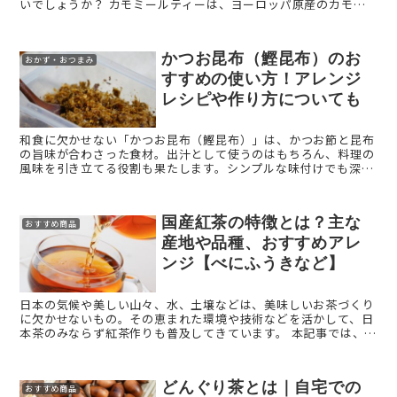
いでしょうか？ カモミールティーは、ヨーロッパ原産のカモミ
ールを使用したハーブティーで、甘い蜜のような香り特徴で ...
かつお昆布（鰹昆布）のお
おかず・おつまみ
すすめの使い方！アレンジ
レシピや作り方についても
和食に欠かせない「かつお昆布（鰹昆布）」は、かつお節と昆布
の旨味が合わさった食材。出汁として使うのはもちろん、料理の
風味を引き立てる役割も果たします。シンプルな味付けでも深み
のある味わいが楽しめるとあって、日々の料理に手軽に取り入れ
られるの ...
国産紅茶の特徴とは？主な
おすすめ商品
産地や品種、おすすめアレ
ンジ【べにふうきなど】
日本の気候や美しい山々、水、土壌などは、美味しいお茶づくり
に欠かせないもの。その恵まれた環境や技術などを活かして、日
本茶のみならず紅茶作りも普及してきています。 本記事では、日
本ならではの「国産紅茶」の魅力を解説します。 国産紅茶と ...
どんぐり茶とは｜自宅での
おすすめ商品