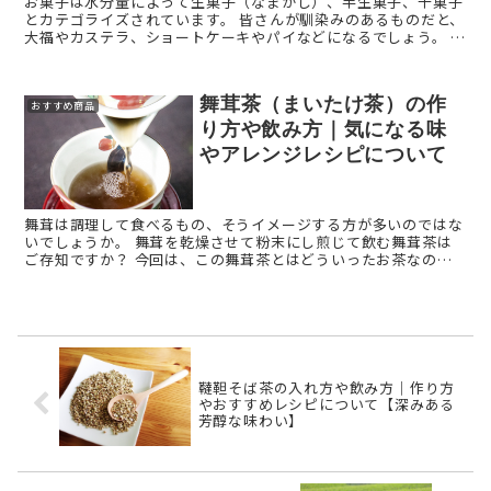
お菓子は水分量によって生菓子（なまがし）、半生菓子、干菓子
とカテゴライズされています。 皆さんが馴染みのあるものだと、
大福やカステラ、ショートケーキやパイなどになるでしょう。 今
回は、生菓子の種類や特徴について解説します。 生 ...
舞茸茶（まいたけ茶）の作
おすすめ商品
り方や飲み方｜気になる味
やアレンジレシピについて
舞茸は調理して食べるもの、そうイメージする方が多いのではな
いでしょうか。 舞茸を乾燥させて粉末にし煎じて飲む舞茸茶は
ご存知ですか？ 今回は、この舞茸茶とはどういったお茶なの
か、また、おすすめの飲み方や味、自宅で舞茸茶を作る方法に ...
韃靼そば茶の入れ方や飲み方｜作り方
やおすすめレシピについて【深みある
芳醇な味わい】