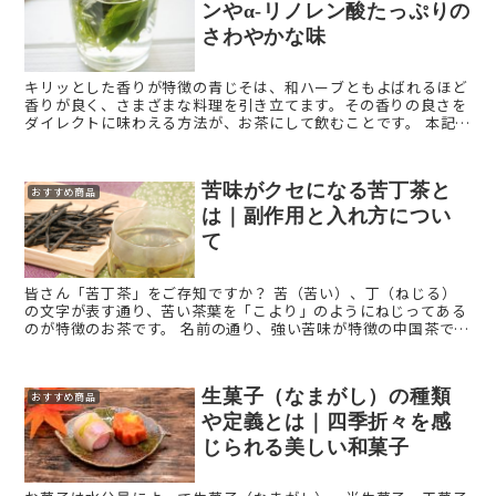
ンやα-リノレン酸たっぷりの
さわやかな味
キリッとした香りが特徴の青じそは、和ハーブともよばれるほど
香りが良く、さまざまな料理を引き立てます。その香りの良さを
ダイレクトに味わえる方法が、お茶にして飲むことです。 本記事
では「青じそ茶」を解説します。 青じそ茶とは？ ...
苦味がクセになる苦丁茶と
おすすめ商品
は｜副作用と入れ方につい
て
皆さん「苦丁茶」をご存知ですか？ 苦（苦い）、丁（ねじる）
の文字が表す通り、苦い茶葉を「こより」のようにねじってある
のが特徴のお茶です。 名前の通り、強い苦味が特徴の中国茶で、
モチノキ科モチノキ属の多羅葉から得られた茶葉を利用し ...
生菓子（なまがし）の種類
おすすめ商品
や定義とは｜四季折々を感
じられる美しい和菓子