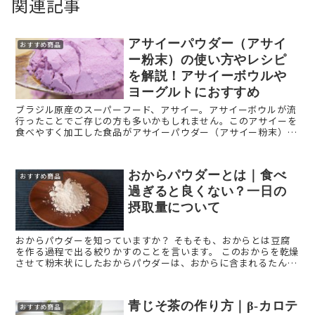
関連記事
アサイーパウダー（アサイ
おすすめ商品
ー粉末）の使い方やレシピ
を解説！アサイーボウルや
ヨーグルトにおすすめ
ブラジル原産のスーパーフード、アサイー。アサイーボウルが流
行ったことでご存じの方も多いかもしれません。このアサイーを
食べやすく加工した食品がアサイーパウダー（アサイー粉末）で
す。 本記事では、アサイーを手軽に摂取できるアサイーパウダー
...
おからパウダーとは｜食べ
おすすめ商品
過ぎると良くない？一日の
摂取量について
おからパウダーを知っていますか？ そもそも、おからとは豆腐
を作る過程で出る絞りかすのことを言います。 このおからを乾燥
させて粉末状にしたおからパウダーは、おからに含まれるたんぱ
く質や食物繊維といった栄養成分を手軽に摂取できること ...
青じそ茶の作り方｜β-カロテ
おすすめ商品