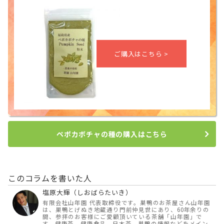
ペポカボチャの種の購入はこちら
このコラムを書いた人
塩原大輝（しおばらたいき）
有限会社山年園 代表取締役です。巣鴨のお茶屋さん山年園
は、巣鴨とげぬき地蔵通り門前仲見世にあり、60年余りの
間、参拝のお客様にご愛顧頂いている茶舗「山年園」で
す。健康茶、健康食品、日本茶、巣鴨の情報などをメイン