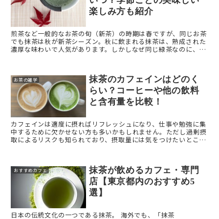
楽しみ方も紹介
煎茶など一般的なお茶の旬（新茶）の時期は春ですが、同じお茶
でも抹茶は秋が新茶シーズン。秋に飲まれる抹茶は、熟成された
濃厚な味わいで人気があります。しかしなぜ同じ緑茶なのに、抹
茶の新茶の時期は春ではないのでしょうか。 今回は、「抹茶の
旬 ...
抹茶のカフェインはどのく
お茶の雑学
らい？コーヒーや他の飲料
と含有量を比較！
カフェインは適度に摂ればリフレッシュになり、仕事や勉強に集
中するために欠かせない方も多いかもしれません。ただし過剰摂
取によるリスクも知られており、摂取量には気をつけたいとこ
ろ。 カフェインが多い飲み物といえばコーヒーが有名ですが、
コー ...
抹茶が飲めるカフェ・専門
おすすめカフェ
店【東京都内のおすすめ5
選】
日本の伝統文化の一つである抹茶。 海外でも、「抹茶