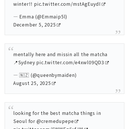
winter!!
pic.twitter.com/mstAgEuydI
— Emma (@Emmaip5l)
December 5, 2025
mentally here and missin all the matcha
📍Sydney
pic.twitter.com/e4xwl09QD3
— 🇳🇿 (@queenbymaiden)
August 25, 2025
looking for the best matcha things in
Seoul for
@cremedupepe
pic.twitter.com/5WWFq5xfJM