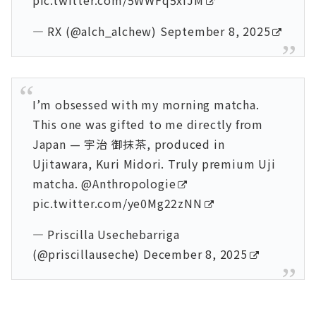
— RX (@alch_alchew)
September 8, 2025
I’m obsessed with my morning matcha.
This one was gifted to me directly from
Japan — 宇治 御抹茶, produced in
Ujitawara, Kuri Midori. Truly premium Uji
matcha.
@Anthropologie
pic.twitter.com/ye0Mg22zNN
— Priscilla Usechebarriga
(@priscillauseche)
December 8, 2025