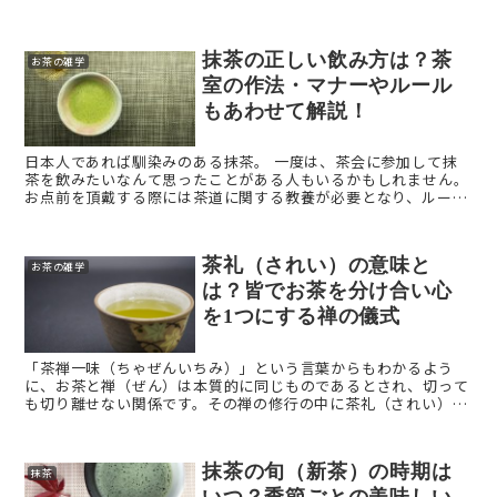
された意匠のものまで、棗は茶席において格別の存在感を放ちま
す。 ...
抹茶の正しい飲み方は？茶
お茶の雑学
室の作法・マナーやルール
もあわせて解説！
日本人であれば馴染みのある抹茶。 一度は、茶会に参加して抹
茶を飲みたいなんて思ったことがある人もいるかもしれません。
お点前を頂戴する際には茶道に関する教養が必要となり、ルール
を知らないと恥をかくことも・・・。 そこで今回 ...
茶礼（されい）の意味と
お茶の雑学
は？皆でお茶を分け合い心
を1つにする禅の儀式
「茶禅一味（ちゃぜんいちみ）」という言葉からもわかるよう
に、お茶と禅（ぜん）は本質的に同じものであるとされ、切って
も切り離せない関係です。その禅の修行の中に茶礼（されい）と
いう大切な習慣があります。本記事では、茶礼（されい）の概要
や意味など ...
抹茶の旬（新茶）の時期は
抹茶
いつ？季節ごとの美味しい