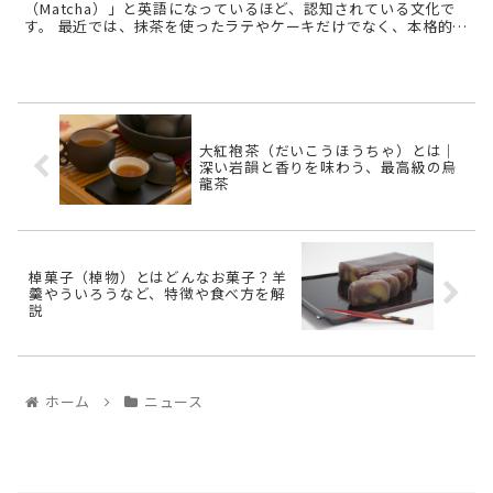
（Matcha）」と英語になっているほど、認知されている文化で
す。 最近では、抹茶を使ったラテやケーキだけでなく、本格的な
抹茶も飲めるカフェも増えつつあります。 今回は、お ...
大紅袍茶（だいこうほうちゃ）とは｜
深い岩韻と香りを味わう、最高級の烏
龍茶
棹菓子（棹物）とはどんなお菓子？羊
羹やういろうなど、特徴や食べ方を解
説
ホーム
ニュース