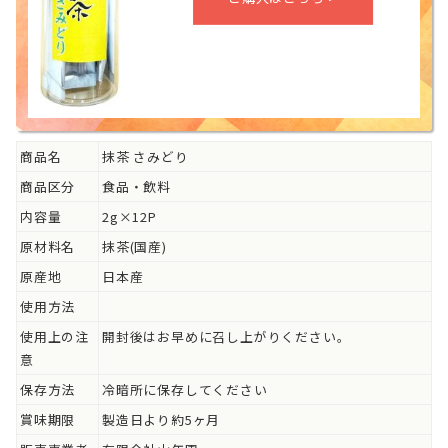
商品名
抹茶 さみどり
商品区分
食品・飲料
内容量
2g×12P
原材料名
抹茶(国産)
原産地
日本産
使用方法
使用上の注
開封後はお早めに召し上がりください。
意
保存方法
冷暗所に保存してください
賞味期限
製造日より約5ヶ月