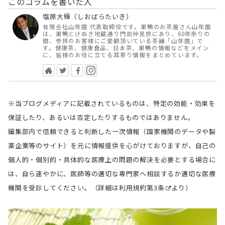
このコラムを書いた人
塩原大輝（しおばらたいき）
有限会社山年園 代表取締役です。巣鴨のお茶屋さん山年園
は、巣鴨とげぬき地蔵通り門前仲見世にあり、60年余りの
間、参拝のお客様にご愛顧頂いている茶舗「山年園」で
す。健康茶、健康食品、日本茶、巣鴨の情報などをメイン
に、皆様のお役に立てる耳寄り情報をまとめています。
※当ブログメディアに記載されているものは、特定の効能・効果を
保証したり、あるいは否定したりするものではありません。
編集部内で信頼できると判断した一次情報（国家機関のデータや製
薬企業等のサイト）を元に情報提供を心がけておりますが、自己の
個人的・個別的・具体的な医療上の問題の解決を必要とする場合に
は、自ら速やかに、医師等の適切な専門家へ相談するか適切な医療
機関を受診してください。（詳細は
利用規約第3条
より）