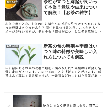
茶柱が立つと縁起が良いっ
お茶の雑学
て本当？意味や由来につい
て解説！【お茶の雑学】
お茶を飲むとき、お茶の中に浮かんだ茶柱を見つけてうれしくな
った経験はありませんか？ 茶柱を見つけると良いことがあるイ
メージが強いですが、そもそも「茶柱が立つ」とは何を意味して
いるのでしょうか？ 本記事では、茶柱が立つ意味や、縁起 ...
新茶の旬の時期や季節はい
お茶の雑学
つ？味の特徴や美味しい入
れ方についても解説
年に数回あるお茶の収穫で最初に摘み取られた茶葉は味が良く品
質に定評があります。このお茶のことを「新茶」と呼びます。 新
茶はよく耳にする言葉ですが、一番茶など他にも似た言葉があり
よくわからないという方も多いのでは？ そこで今回は、 ...
味だけでなく視覚も楽しもう。茶花の