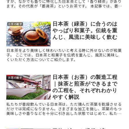
すが、なかでも香りに特化した日本茶として「香り緑茶」があり
ます。その代表が「萎凋茶」というお茶です。 本記事では、萎凋
茶と香り緑茶について解説します。 萎凋茶とは？ ...
日本茶（緑茶）に合うのは
お茶の雑学
やっぱり和菓子。伝統を重
んじ、風流に美味しく飲む
日本茶をより美味しく味わいたいと考える時に外せないのが和菓
子。 ここでは、日本茶と和菓子を伝統を重んじ、風流に美味し
くいただく方法についてご紹介します。
日本茶（お茶）の製造工程
お茶の雑学
｜抹茶と煎茶ができるまで
の工程を、それぞれわかり
やすく解説
私たちが普段飲んでいる日本茶は、ただ摘んだ茶葉を乾燥させる
だけでは完成になりません。さまざまな加工を施し、茶葉のもつ
美味しさや香りなどを十分に引き出した状態ではじめて、私たち
のもとへ届けられます。 今回は、煎茶と抹茶にスポットを当てて
...