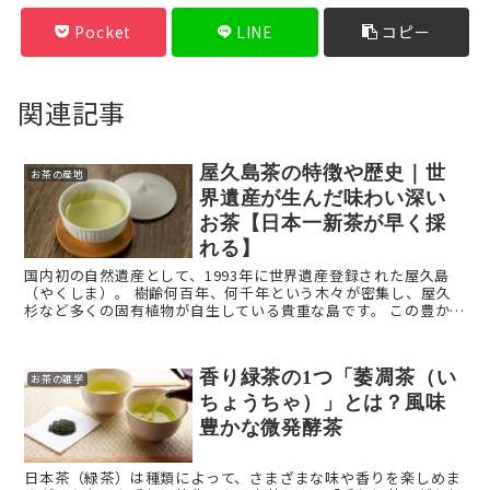
Pocket
LINE
コピー
関連記事
屋久島茶の特徴や歴史｜世
お茶の産地
界遺産が生んだ味わい深い
お茶【日本一新茶が早く採
れる】
国内初の自然遺産として、1993年に世界遺産登録された屋久島
（やくしま）。 樹齢何百年、何千年という木々が密集し、屋久
杉など多くの固有植物が自生している貴重な島です。 この豊かな
自然のなかで育まれたお茶「屋久島茶」をご存じでしょ ...
香り緑茶の1つ「萎凋茶（い
お茶の雑学
ちょうちゃ）」とは？風味
豊かな微発酵茶
日本茶（緑茶）は種類によって、さまざまな味や香りを楽しめま