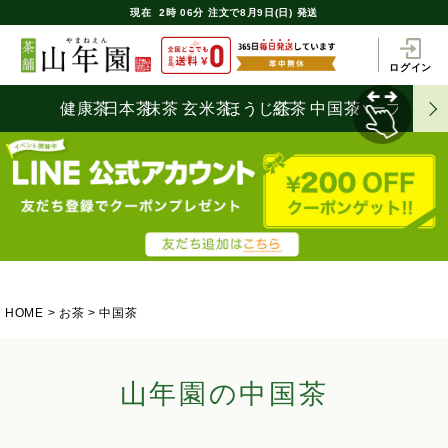
現在
2時
06分
注文で
8月9日(日) 発送
ログイン
健康茶
日本茶
抹茶
玄米茶
ほうじ茶
紅茶
中国茶
ハーブティ
HOME
お茶
中国茶
山年園の中国茶