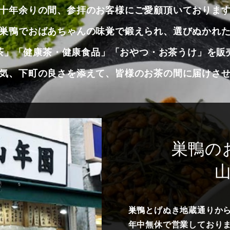
十年余りの間、参拝のお客様にご愛顧頂いておりま
巣鴨でおばあちゃんの味覚で鍛えられ、選びぬかれ
茶」「健康茶・健康食品」「おやつ・お茶うけ」を販
気、下町の良さを添えて、皆様のお茶の間に届けさ
巣鴨の
巣鴨とげぬき地蔵通りから
年中無休で営業しておりま