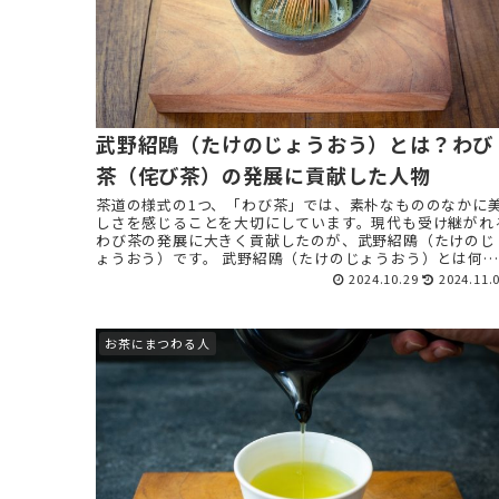
武野紹鴎（たけのじょうおう）とは？わび
茶（侘び茶）の発展に貢献した人物
茶道の様式の1つ、「わび茶」では、素朴なもののなかに
しさを感じることを大切にしています。現代も受け継がれ
わび茶の発展に大きく貢献したのが、武野紹鴎（たけのじ
ょうおう）です。 武野紹鴎（たけのじょうおう）とは何を
した人？読み方は？ ...
2024.10.29
2024.11.
お茶にまつわる人