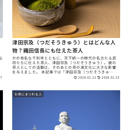
津田宗及（つだそうきゅう）とはどんな人
物？織田信長にも仕えた茶人
な
かの有名な千利休とともに、天下統一の時代の名立たる武
将たちに仕えた茶人、津田宗及（つだそうきゅう）。彼の
茶人としての活動は、そのあとの茶の湯文化に大きな影響
り
を与えました。 本記事では「津田宗及（つだそうきゅ
う）」をご紹介します。 津 ...
27
2026.01.22
2026.01.23
お茶にまつわる人