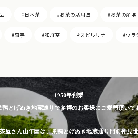
品
日本茶
お茶の活用法
お茶の産地
菊芋
和紅茶
スピルリナ
ウラ
1950年創業
巣鴨とげぬき地蔵通りで参拝のお客様にご愛顧頂いて
茶屋さん山年園は、巣鴨とげぬき地蔵通り門前仲見