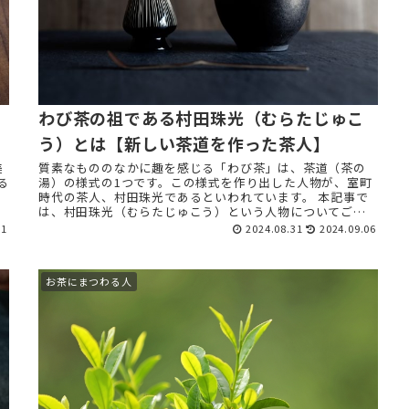
わび茶の祖である村田珠光（むらたじゅこ
う）とは【新しい茶道を作った茶人】
美
質素なもののなかに趣を感じる「わび茶」は、茶道（茶の
る
湯）の様式の1つです。この様式を作り出した人物が、室町
時代の茶人、村田珠光であるといわれています。 本記事で
は、村田珠光（むらたじゅこう）という人物についてご紹
介します。 村田珠光 ...
01
2024.08.31
2024.09.06
お茶にまつわる人