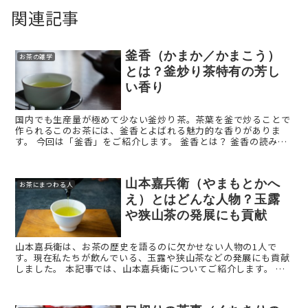
関連記事
釜香（かまか／かまこう）
お茶の雑学
とは？釜炒り茶特有の芳し
い香り
国内でも生産量が極めて少ない釜炒り茶。茶葉を釜で炒ることで
作られるこのお茶には、釜香とよばれる魅力的な香りがありま
す。 今回は「釜香」をご紹介します。 釜香とは？ 釜香の読み方
は、「かまか」もしくは「かまこう」です。 ...
山本嘉兵衛（やまもとかへ
お茶にまつわる人
え）とはどんな人物？玉露
や狭山茶の発展にも貢献
山本嘉兵衛は、お茶の歴史を語るのに欠かせない人物の1人で
す。現在私たちが飲んでいる、玉露や狭山茶などの発展にも貢献
しました。 本記事では、山本嘉兵衛についてご紹介します。 山
本嘉兵衛とはどんな人物？ 山本嘉兵衛の読み方は「 ...