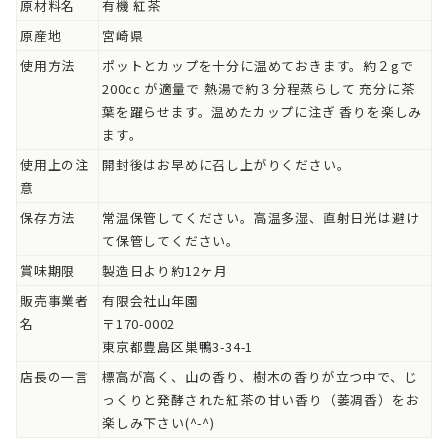
原材料名
有機 紅茶
原産地
宮崎県
使用方法
ポットとカップを十分に温めておきます。約２gで
200cc が適量で 熱湯で約３分程蒸らして 充分に茶
葉を躍らせます。温めたカップに注ぎ 香りを楽しみ
ます。
使用上の注
開封後はお早めに召し上がりください。
意
保存方法
常温保管してください。高温多湿、直射日光は避け
て保管してください。
賞味期限
製造日より約12ヶ月
販売事業者
有限会社山年園
名
〒170-0002
東京都豊島区巣鴨3-34-1
店長の一言
標高が高く、山の香り、樹木の香りが立つ中で、じ
っくりと発酵された紅茶の甘い香り（萎凋香）をお
楽しみ下さい(^-^)