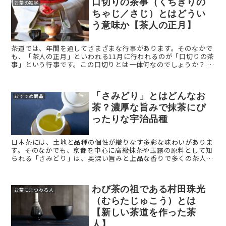
口切りの茶事（くちきりの
お茶の雑学
ちゃじ／さじ）とはどうい
う意味か【茶人の正月】
茶道では、年間を通してさまざまな行事があります。そのなかで
も、「茶人の正月」といわれる11月に行われるのが「口切りの茶
事」という行事です。この口切りとは一体何なのでしょうか？ 今
回は茶道にとって重要な口切り（くちきり）を解説します。 ...
「さみどり」とはどんなお
おすすめ商品
茶？濃厚な旨みで抹茶にぴ
ったりな宇治品種
日本茶には、土地と品種の個性が織りなす多彩な味わいがありま
す。そのなかでも、京都を中心に高級抹茶や玉露の原料として知
られる「さみどり」は、奥深い旨みと上品な香りで多くの茶人や
愛好家から高い評価を受けてきました。本記事では、「さみど
り」という ...
わび茶の祖である村田珠光
お茶にまつわる人
（むらたじゅこう）とは
【新しい茶道を作った茶
人】