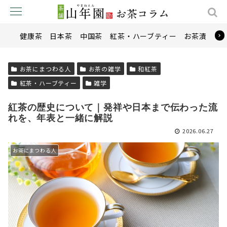
健康茶
日本茶
中国茶
紅茶・ハーブティー
お茶漬け
お茶にまつわる人
お茶の雑学
和紅茶
紅茶・ハーブティー
雑学
紅茶の歴史について｜発祥や日本まで伝わった流
れを、年表と一緒に解説
2026.06.27
お茶にまつわる人