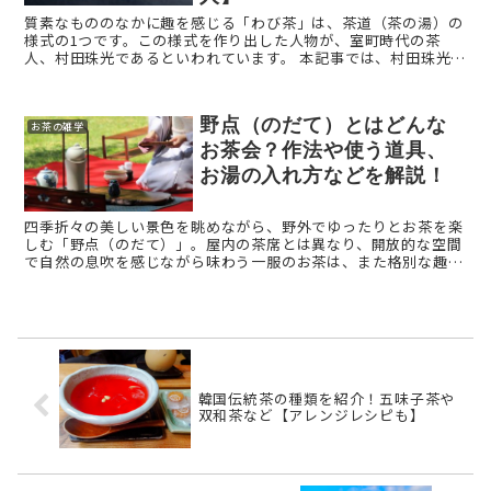
質素なもののなかに趣を感じる「わび茶」は、茶道（茶の湯）の
様式の1つです。この様式を作り出した人物が、室町時代の茶
人、村田珠光であるといわれています。 本記事では、村田珠光
（むらたじゅこう）という人物についてご紹介します。 村田珠光
...
野点（のだて）とはどんな
お茶の雑学
お茶会？作法や使う道具、
お湯の入れ方などを解説！
四季折々の美しい景色を眺めながら、野外でゆったりとお茶を楽
しむ「野点（のだて）」。屋内の茶席とは異なり、開放的な空間
で自然の息吹を感じながら味わう一服のお茶は、また格別な趣が
あります。 この記事では、野点の基本的な作法や必要な道具、初
...
韓国伝統茶の種類を紹介！五味子茶や
双和茶など【アレンジレシピも】