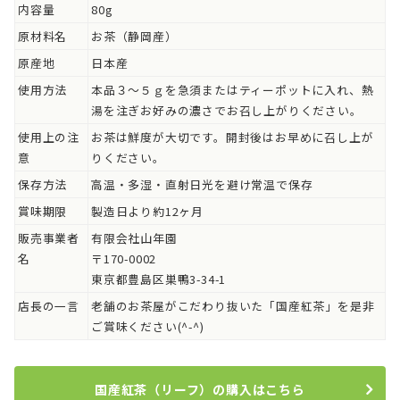
内容量
80g
原材料名
お茶（静岡産）
原産地
日本産
使用方法
本品３～５ｇを急須またはティーポットに入れ、熱
湯を注ぎお好みの濃さでお召し上がりください。
使用上の注
お茶は鮮度が大切です。開封後はお早めに召し上が
意
りください。
保存方法
高温・多湿・直射日光を避け常温で保存
賞味期限
製造日より約12ヶ月
販売事業者
有限会社山年園
名
〒170-0002
東京都豊島区巣鴨3-34-1
店長の一言
老舗のお茶屋がこだわり抜いた「国産紅茶」を是非
ご賞味ください(^-^)
国産紅茶（リーフ）の購入はこちら