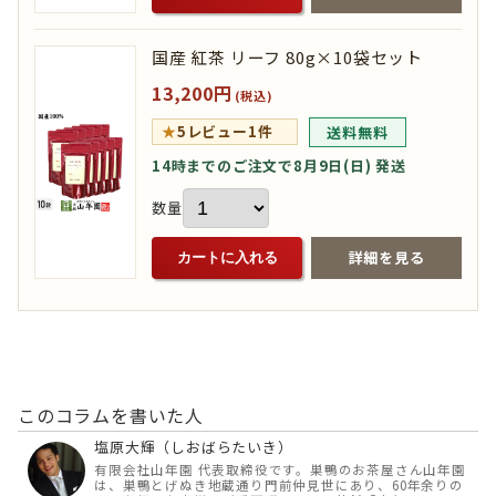
国産 紅茶 リーフ 80g×10袋セット
13,200円
(税込)
★
5
レビュー1件
送料無料
14時までのご注文で8月9日(日) 発送
数量
詳細を見る
カートに入れる
このコラムを書いた人
塩原大輝（しおばらたいき）
有限会社山年園 代表取締役です。巣鴨のお茶屋さん山年園
は、巣鴨とげぬき地蔵通り門前仲見世にあり、60年余りの