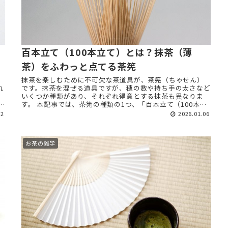
百本立て（100本立て）とは？抹茶（薄
茶）をふわっと点てる茶筅
抹茶を楽しむために不可欠な茶道具が、茶筅（ちゃせん）
れ
です。抹茶を混ぜる道具ですが、穂の数や持ち手の太さなど
。
いくつか種類があり、それぞれ得意とする抹茶も異なりま
も
す。 本記事では、茶筅の種類の1つ、「百本立て（100本立
て）」を解説します ...
12
2026.01.06
お茶の雑学