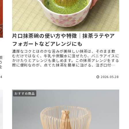
片口抹茶碗の使い方や特徴｜抹茶ラテやア
フォガートなどアレンジにも
濃厚なコクとほのかな苦みが美味しい抹茶は、そのまま飲
むだけではなく、牛乳や炭酸水に混ぜたり、バニラアイスに
茶
かけたりとアレンジも楽しめます。この抹茶アレンジをする
う
際に便利なのが、点てた抹茶を簡単に注げる、注ぎ口付き
を
の茶碗です。 今回は「 ...
14
2026.05.28
おすすめ商品