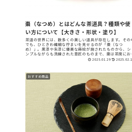
棗（なつめ）とはどんな茶道具？種類や使
い方について【大きさ・形状・塗り】
茶道の世界には、数多くの美しい道具が存在します。その
でも、ひときわ繊細な佇まいを見せるのが「棗（なつ
め）」。黒漆や朱漆に優美な蒔絵が施されたものから、シ
ンプルながらも洗練された意匠のものまで、棗は茶席にお
て格別の存在感を放ちます。 ...
2025.01.29
2025.02.
おすすめ商品