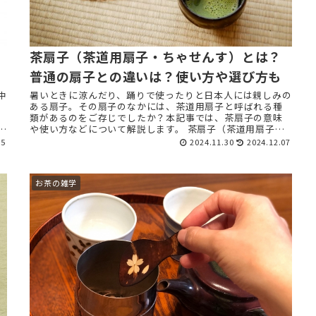
茶扇子（茶道用扇子・ちゃせんす）とは？
普通の扇子との違いは？使い方や選び方も
中
暑いときに涼んだり、踊りで使ったりと日本人には親しみの
ある扇子。その扇子のなかには、茶道用扇子と呼ばれる種
類があるのをご存じでしたか？本記事では、茶扇子の意味
い
や使い方などについて解説します。 茶扇子（茶道用扇子・
ちゃせんす）の意味とは？ ...
15
2024.11.30
2024.12.07
お茶の雑学