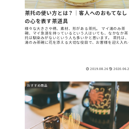
茶托の使い方とは？｜客人へのおもてなし
の心を表す茶道具
様々な大きさや柄、素材、形がある茶托。 マイ湯のみ茶
碗、マイ急須を持っているという人はいても、なかなか茶
托は馴染みがないという人も多いかと思います。 茶托は、
湯のみ茶碗に花を添える大切な役目で、お客様を迎え入れ
ための重要なアイ ...
2019.08.26
2020.06.
おすすめ商品