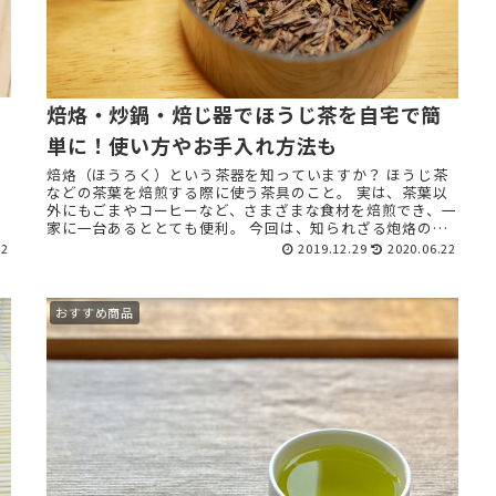
焙烙・炒鍋・焙じ器でほうじ茶を自宅で簡
単に！使い方やお手入れ方法も
焙烙（ほうろく）という茶器を知っていますか？ ほうじ茶
る
などの茶葉を焙煎する際に使う茶具のこと。 実は、茶葉以
外にもごまやコーヒーなど、さまざまな食材を焙煎でき、一
家に一台あるととても便利。 今回は、知られざる炮烙の使
い方に ...
22
2019.12.29
2020.06.22
おすすめ商品