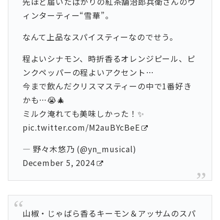
先ほど届いたばかりの紅茶舗治郎兵衛さんのウ
ィンターティー“雪華”。
なんて上品なスパイスティーなのでせう。
程よいシナモン、時折香るオレンジピール、ピ
ンクペッパーの程よいアクセント…
今まで飲んだクリスマスティーの中で1番好き
かも…😭🎄
ミルク淹れても美味しかった！✨
pic.twitter.com/M2auBYcBeE
— 野々木悠乃 (@yn_musical)
December 5, 2024
山椒・じゃばら香るキーモン＆アッサムのスパ