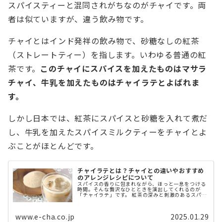
スパイスティーと混同されがちなのがチャイです。両
者は似ていますが、違う飲み物です。
チャイとはインド発祥の飲み物で、砂糖なしの紅茶
（ストレートティー）を指します。いわゆる普通の紅
茶です。
このチャイにスパイスを加えたものはマサラ
チャイ、牛乳を加えたものはチャイラテとよばれま
す。
しかし日本では、紅茶にスパイスと砂糖を入れて煮だ
し、牛乳を加えたスパイスミルクティーをチャイとよ
ぶことがほとんどです。
チャイラテとは？チャイとの違いやおすすめ
のアレンジレシピについて
スパイスの香りに包まれながら、ほっと一息をつける
時間。そんな贅沢なひとときを演出してくれるのが
「チャイラテ」です。 紅茶の深みと刺激のあるスパイ
ス、ミルクのまろやかさが絶妙にマッチし、飲むたび
に心と体が温まる一杯。朝の目覚めの一杯とし ...
www.e-cha.co.jp
2025.01.29