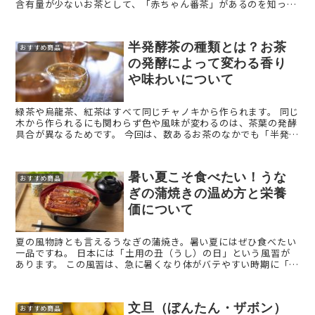
含有量が少ないお茶として、「赤ちゃん番茶」があるのを知って
いますか？ 今回は、大人にもぜひ飲んでほしい美味しいお茶、
「 ...
半発酵茶の種類とは？お茶
おすすめ商品
の発酵によって変わる香り
や味わいについて
緑茶や烏龍茶、紅茶はすべて同じチャノキから作られます。 同じ
木から作られるにも関わらず色や風味が変わるのは、茶葉の発酵
具合が異なるためです。 今回は、数あるお茶のなかでも「半発酵
茶」についてご紹介します。 半発酵茶とは？ ...
暑い夏こそ食べたい！うな
おすすめ商品
ぎの蒲焼きの温め方と栄養
価について
夏の風物詩とも言えるうなぎの蒲焼き。暑い夏にはぜひ食べたい
一品ですね。 日本には「土用の丑（うし）の日」という風習が
あります。 この風習は、急に暑くなり体がバテやすい時期に「う
なぎを食べて元気に乗り切ろう！」という趣旨のもと始ま ...
文旦（ぼんたん・ザボン）
おすすめ商品