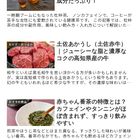
成分たっぷり！
一時期ブームにもなった杜仲茶。 ノンカフェインで、コーヒーが
苦手な女性にも愛飲されている健康茶です。 この記事では、杜仲
茶の成分や副作用、美味しい飲み方・入れ方について解説いたし
ます。
土佐あかうし（土佐赤牛）
おかず・おつまみ
｜ジューシーな脂と濃厚な
コクの高知県産の牛
和牛といえば黒毛和牛を思い浮かべる方が多いかもしれません
が、実は高知県で作られる土佐あかうしという和牛もあります。
幻の牛ともいわれるほど希少な牛ですが、その濃厚な味わいは一
度食べると忘れられません。 本記事では、土佐あかうし（土佐
赤牛 ...
赤ちゃん番茶の特徴とは？
おすすめ商品
カフェインやタンニンがほ
ぼ含まれず、すっきり飲み
やすい
煎茶やほうじ茶などとはまた異なる、すっきりした味わいが美味
しい番茶。番茶のなかでも、赤ちゃんでも飲めるほどカフェイン