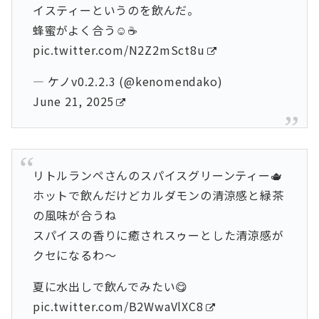
イスティーというのを飲んだ。
蜂蜜がよく合う☺️☕
pic.twitter.com/N2Z2mSct8u
— ケノv0.2.2.3 (@kenomendako)
June 21, 2025
リトルランペさんのスパイスグリーンティー🫖
ホットで飲んだけどカルダモンの清涼感と緑茶
の風味が合うね
スパイスの香りに癒されスゥーとした清涼感が
クセになるわ〜
夏に水出しで飲んでみたい😋
pic.twitter.com/B2WwaVlXC8