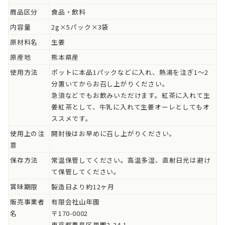
商品区分
食品・飲料
内容量
2g×5パック×3袋
原材料名
生姜
原産地
熊本県産
使用方法
ポットに本品1パックなどに入れ、熱湯を注ぎ1～2
分置いてからお召し上がりください。
急須などでもお飲みいただけます。紅茶に入れて生
姜紅茶として、牛乳に入れて生姜オーレとしてもオ
ススメです。
使用上の注
開封後はお早めに召し上がりください。
意
保存方法
常温保管してください。高温多湿、直射日光は避け
て保管してください。
賞味期限
製造日より約12ヶ月
販売事業者
有限会社山年園
名
〒170-0002
東京都豊島区巣鴨3-34-1