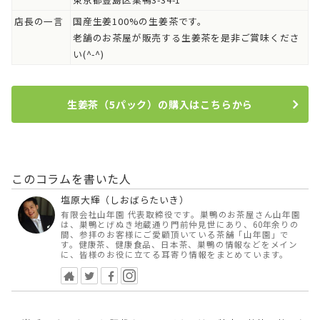
店長の一言
国産生姜100%の生姜茶です。
老舗のお茶屋が販売する生姜茶を是非ご賞味くださ
い(^-^)
生姜茶（5パック）の購入はこちらから
このコラムを書いた人
塩原大輝（しおばらたいき）
有限会社山年園 代表取締役です。巣鴨のお茶屋さん山年園
は、巣鴨とげぬき地蔵通り門前仲見世にあり、60年余りの
間、参拝のお客様にご愛顧頂いている茶舗「山年園」で
す。健康茶、健康食品、日本茶、巣鴨の情報などをメイン
に、皆様のお役に立てる耳寄り情報をまとめています。