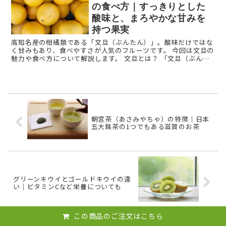
の食べ方｜すっきりとした
酸味と、まろやかな甘みを
持つ果実
高知名産の柑橘類である「文旦（ぶんたん）」。酸味だけではな
く甘みもあり、食べやすさが人気のフルーツです。 今回は文旦の
魅力や食べ方について解説します。 文旦とは？ 「文旦（ぶんた
ん）」とは柑橘類の一種です。「ザボン」や「ボ ...
朝宮茶（あさみやちゃ）の特徴｜日本
五大銘茶の1つでもある滋賀のお茶
グリーンキウイとゴールドキウイの違
い｜ビタミンCなど栄養についても
この商品のご注文はこちら