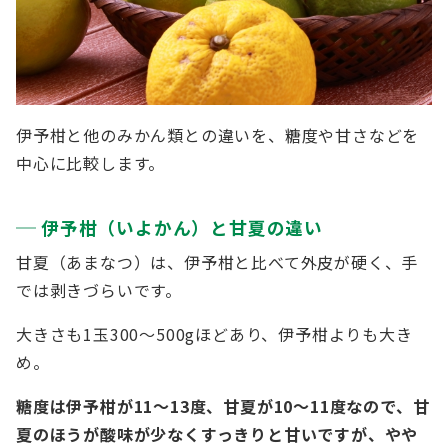
伊予柑と他のみかん類との違いを、糖度や甘さなどを
中心に比較します。
伊予柑（いよかん）と甘夏の違い
甘夏（あまなつ）は、伊予柑と比べて外皮が硬く、手
では剥きづらいです。
大きさも1玉300～500gほどあり、伊予柑よりも大き
め。
糖度は伊予柑が11～13度、甘夏が10～11度なので、甘
夏のほうが酸味が少なくすっきりと甘いですが、やや