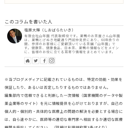
このコラムを書いた人
塩原大輝（しおばらたいき）
有限会社山年園 代表取締役です。巣鴨のお茶屋さん山年園
は、巣鴨とげぬき地蔵通り門前仲見世にあり、60年余りの
間、参拝のお客様にご愛顧頂いている茶舗「山年園」で
す。健康茶、健康食品、日本茶、巣鴨の情報などをメイン
に、皆様のお役に立てる耳寄り情報をまとめています。
※当ブログメディアに記載されているものは、特定の効能・効果を
保証したり、あるいは否定したりするものではありません。
編集部内で信頼できると判断した一次情報（国家機関のデータや製
薬企業等のサイト）を元に情報提供を心がけておりますが、自己の
個人的・個別的・具体的な医療上の問題の解決を必要とする場合に
は、自ら速やかに、医師等の適切な専門家へ相談するか適切な医療
機関を受診してください。（詳細は
利用規約第3条
より）