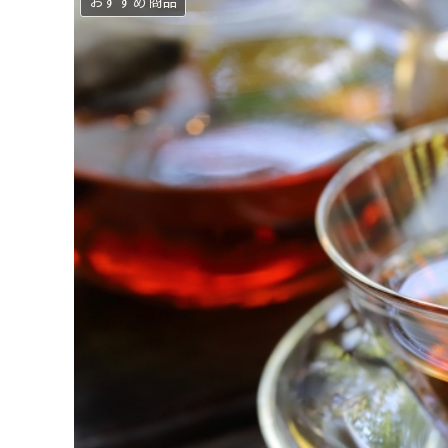
おすすめ商品