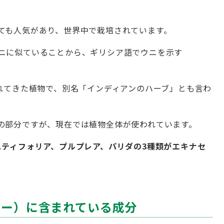
。
ても人気があり、世界中で栽培されています。
ニに似ていることから、ギリシア語でウニを示す
されてきた植物で、別名「インディアンのハーブ」とも言わ
の部分ですが、現在では植物全体が使われています。
スティフォリア、プルプレア、パリダの3種類がエキナセ
ィー）に含まれている成分