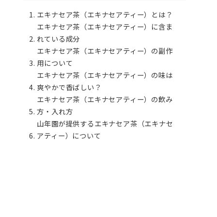
エキナセア茶（エキナセアティー）とは？
エキナセア茶（エキナセアティー）に含ま
れている成分
エキナセア茶（エキナセアティー）の副作
用について
エキナセア茶（エキナセアティー）の味は
爽やかで香ばしい？
エキナセア茶（エキナセアティー）の飲み
方・入れ方
山年園が提供するエキナセア茶（エキナセ
アティー）について