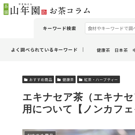
キーワード検索
よく調べられているキーワード
健康茶
日本茶
おすすめ商品
健康茶
紅茶・ハーブティー
エキナセア茶（エキナセ
用について【ノンカフェ