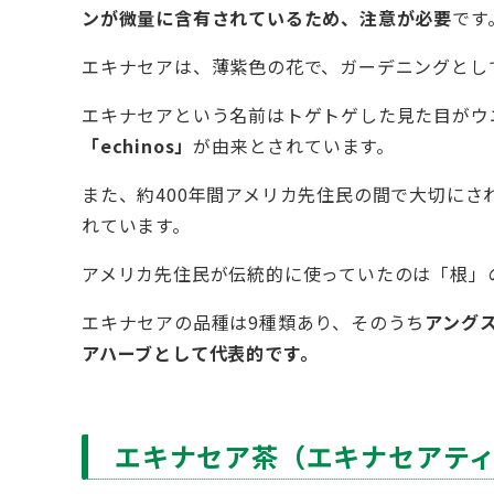
ンが微量に含有されているため、注意が必要
です
エキナセアは、薄紫色の花で、ガーデニングとし
エキナセアという名前はトゲトゲした見た目がウ
「echinos」
が由来とされています。
また、約400年間アメリカ先住民の間で大切に
れています。
アメリカ先住民が伝統的に使っていたのは「根」
エキナセアの品種は9種類あり、そのうち
アング
アハーブとして代表的です。
エキナセア茶（エキナセアテ