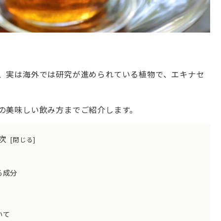
、実は海外では研究が進められている植物で、エキナセ
の美味しい飲み方までご紹介します。
次
る成分
いて