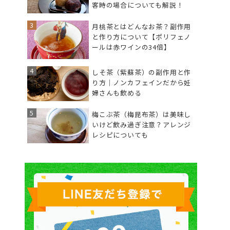
客時の場合についても解説！
月桃茶とはどんなお茶？副作用
と作り方について【ポリフェノ
ールは赤ワインの34倍】
しそ茶（紫蘇茶）の副作用と作
り方｜ノンカフェインだから妊
婦さんも飲める
梅こぶ茶（梅昆布茶）は美味し
いけど飲み過ぎ注意？アレンジ
レシピについても