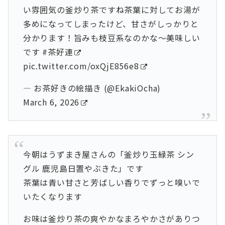
い雰囲気の釜炒り茶ですね茶葉に対してお湯が
多めになってしまったけど、甘さがしっかりと
分かります！旨みも枝豆系なのかな〜美味しい
です
#茶好連
pic.twitter.com/oxQjE856e8
— お茶好きの絵描き (@EkakiOcha)
March 6, 2026
今朝はうずまき屋さんの「釜炒り玉緑茶 シン
グル 鹿児島日置やぶきた」です
茶葉は青い甘さと芳ばしい香りでずっと嗅いで
いたくなります
お味は釜炒り茶の爽やかなまろやかさがありつ