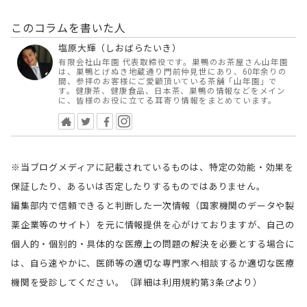
このコラムを書いた人
塩原大輝（しおばらたいき）
有限会社山年園 代表取締役です。巣鴨のお茶屋さん山年園
は、巣鴨とげぬき地蔵通り門前仲見世にあり、60年余りの
間、参拝のお客様にご愛顧頂いている茶舗「山年園」で
す。健康茶、健康食品、日本茶、巣鴨の情報などをメイン
に、皆様のお役に立てる耳寄り情報をまとめています。
※当ブログメディアに記載されているものは、特定の効能・効果を
保証したり、あるいは否定したりするものではありません。
編集部内で信頼できると判断した一次情報（国家機関のデータや製
薬企業等のサイト）を元に情報提供を心がけておりますが、自己の
個人的・個別的・具体的な医療上の問題の解決を必要とする場合に
は、自ら速やかに、医師等の適切な専門家へ相談するか適切な医療
機関を受診してください。（詳細は
利用規約第3条
より）