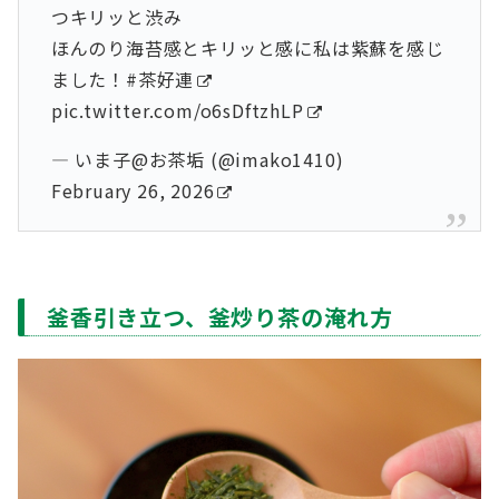
つキリッと渋み
ほんのり海苔感とキリッと感に私は紫蘇を感じ
ました！
#茶好連
pic.twitter.com/o6sDftzhLP
— いま子@お茶垢 (@imako1410)
February 26, 2026
釜香引き立つ、釜炒り茶の淹れ方