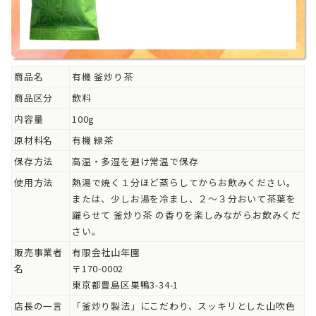
商品名
有機 釜炒り茶
商品区分
飲料
内容量
100g
原材料名
有機 緑茶
保存方法
高温・多湿を避け常温で保存
使用方法
熱湯で焼く１分ほど蒸らしてからお飲みください。
または、少しお湯を冷まし、２～３分おいて茶葉を
躍らせて 釜炒り茶 の香りを楽しみながらお飲みくだ
さい。
販売事業者
有限会社山年園
名
〒170-0002
東京都豊島区巣鴨3-34-1
店長の一言
「釜炒り製法」にこだわり、スッキリとした山吹色