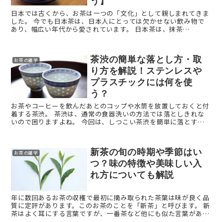
う】
日本では古くから、お茶は一つの「文化」として親しまれてきま
した。 今でも日本茶は、日本人にとっては欠かせない飲み物で
あり、幅広い年代から愛されています。 日本茶は、抹茶
（matcha）と言われるように、日本語そのままで海外にも伝 ...
茶渋の簡単な落とし方・取
お茶の雑学
り方を解説！ステンレスや
プラスチックには何を使
う？
お茶やコーヒーを飲んだあとのコップや水筒を放置しておくと付
着する茶渋。 茶渋は、通常の食器洗いの方法では落としきれな
いので困りますよね。 今回は、しつこい茶渋を簡単に落とす方
法について解説します。 茶渋が付く原因とは？ ...
新茶の旬の時期や季節はい
お茶の雑学
つ？味の特徴や美味しい入
れ方についても解説
年に数回あるお茶の収穫で最初に摘み取られた茶葉は味が良く品
質に定評があります。このお茶のことを「新茶」と呼びます。 新
茶はよく耳にする言葉ですが、一番茶など他にも似た言葉があり
よくわからないという方も多いのでは？ そこで今回は、 ...