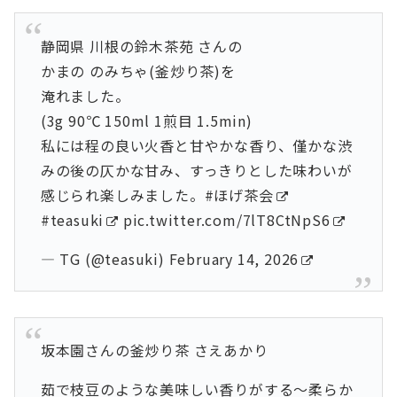
静岡県 川根の鈴木茶苑 さんの
かまの のみちゃ(釜炒り茶)を
淹れました。
(3g 90℃ 150ml 1煎目 1.5min)
私には程の良い火香と甘やかな香り、僅かな渋
みの後の仄かな甘み、すっきりとした味わいが
感じられ楽しみました。
#ほげ茶会
#teasuki
pic.twitter.com/7lT8CtNpS6
— TG (@teasuki)
February 14, 2026
坂本園さんの釜炒り茶 さえあかり
茹で枝豆のような美味しい香りがする〜柔らか