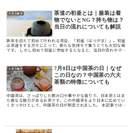
茶道の初釜とは｜服装は着
お茶の雑学
物でないとNG？持ち物は？
当日の流れについても解説
新年を迎えて初めて行われる茶会、「初釜（はつがま）」。初釜
は茶道をする方々にとって、新たな気持ちで集うとても大切な場
です。 しかし初めて初釜に参加するとなると、当日の流れやマナ
ー、服装など悩むことも多いですよね。 そこで、今回は ...
7月8日は中国茶の日｜なぜ
お茶の雑学
この日なの？中国茶の六大
茶類の特徴についても
中国茶は、さっぱりした飲み口や華やかな香りで、日本茶とはま
た異なる魅力があるお茶です。この中国茶をより日本に広めてい
くきっかけとして、中国茶の日が制定されました。 本記事では
「中国茶の日」を解説します。 「中国茶の日」はいつ？ ...