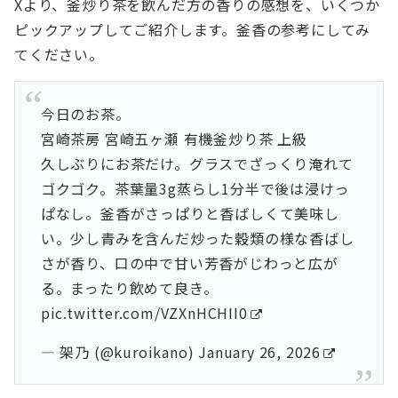
Xより、釜炒り茶を飲んだ方の香りの感想を、いくつか
ピックアップしてご紹介します。釜香の参考にしてみ
てください。
今日のお茶。
宮崎茶房 宮崎五ヶ瀬 有機釜炒り茶 上級
久しぶりにお茶だけ。グラスでざっくり淹れて
ゴクゴク。茶葉量3g蒸らし1分半で後は浸けっ
ぱなし。釜香がさっぱりと香ばしくて美味し
い。少し青みを含んだ炒った穀類の様な香ばし
さが香り、口の中で甘い芳香がじわっと広が
る。まったり飲めて良き。
pic.twitter.com/VZXnHCHII0
— 架乃 (@kuroikano)
January 26, 2026