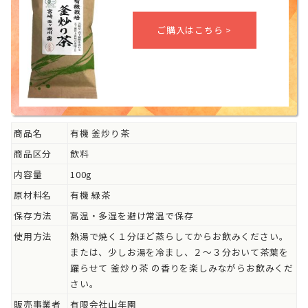
商品名
有機 釜炒り茶
商品区分
飲料
内容量
100g
原材料名
有機 緑茶
保存方法
高温・多湿を避け常温で保存
使用方法
熱湯で焼く１分ほど蒸らしてからお飲みください。
または、少しお湯を冷まし、２～３分おいて茶葉を
躍らせて 釜炒り茶 の香りを楽しみながらお飲みくだ
さい。
販売事業者
有限会社山年園