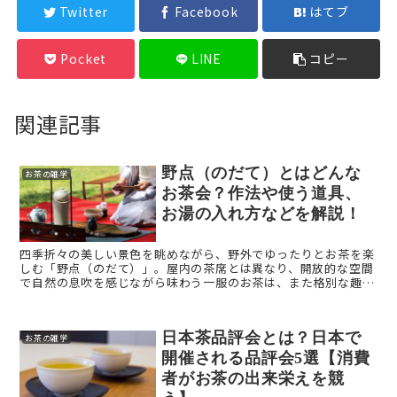
Twitter
Facebook
はてブ
Pocket
LINE
コピー
関連記事
野点（のだて）とはどんな
お茶の雑学
お茶会？作法や使う道具、
お湯の入れ方などを解説！
四季折々の美しい景色を眺めながら、野外でゆったりとお茶を楽
しむ「野点（のだて）」。屋内の茶席とは異なり、開放的な空間
で自然の息吹を感じながら味わう一服のお茶は、また格別な趣が
あります。 この記事では、野点の基本的な作法や必要な道具、初
...
日本茶品評会とは？日本で
お茶の雑学
開催される品評会5選【消費
者がお茶の出来栄えを競