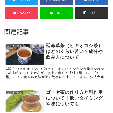
Pocket
LINE
コピー
関連記事
延命草茶（ヒキオコシ茶）
おすすめ商品
はどのくらい苦い？成分や
飲み方について
延命草（ヒキオコシ）を知っていますか？ なかなか聞きなれな
い名前かもしれませんが、漢字で書くと「引き起こし」「引
起」。 その由来は弘法大師の故事に由来しています。弘法大師は
「空海」とも呼ばれ、平安時代初期に真言宗を開祖した僧です ...
ゴーヤ茶の作り方と副作用
おすすめ商品
について｜飲むタイミング
や味についても