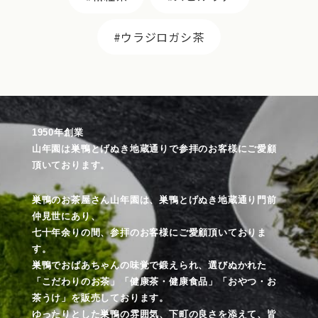
ウラジロガシ茶
1950年創業
山年園は巣鴨とげぬき地蔵通りで参拝のお客様にご愛顧
頂いております。
巣鴨のお茶屋さん山年園は、巣鴨とげぬき地蔵通り門前
仲見世にあり、
七十年余りの間、参拝のお客様にご愛顧頂いておりま
す。
巣鴨でおばあちゃんの味覚で鍛えられ、選びぬかれた
「こだわりのお茶」「健康茶・健康食品」「おやつ・お
茶うけ」を販売しております。
ゆったりとした巣鴨の雰囲気、下町の良さを添えて、皆