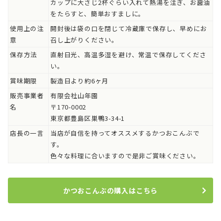
カップに大さじ2杯ぐらい入れて熱湯を注ぎ、お醤油
をたらすと、簡単おすましに。
使用上の注
開封後は袋の口を閉じて冷蔵庫で保存し、早めにお
意
召し上がりください。
保存方法
直射日光、高温多湿を避け、常温で保存してくださ
い。
賞味期限
製造日より約6ヶ月
販売事業者
有限会社山年園
名
〒170-0002
東京都豊島区巣鴨3-34-1
店長の一言
当店が自信を持ってオススメするかつおこんぶで
す。
色々な料理に合いますので是非ご賞味ください。
かつおこんぶの購入はこちら