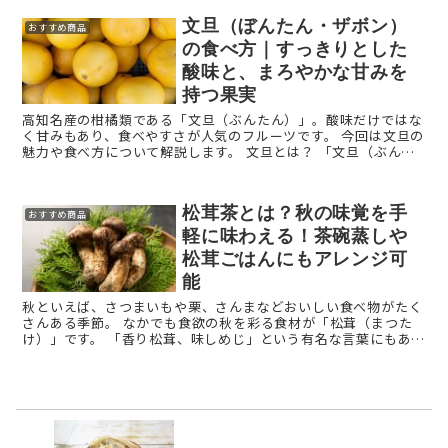
文旦（ぼんたん・ザボン）
おすすめ商品
の食べ方｜すっきりとした
酸味と、まろやかな甘みを
持つ果実
高知名産の柑橘類である「文旦（ぶんたん）」。酸味だけではな
く甘みもあり、食べやすさが人気のフルーツです。 今回は文旦の
魅力や食べ方について解説します。 文旦とは？ 「文旦（ぶんた
ん）」とは柑橘類の一種です。「ザボン」や「ボ ...
松茸茶とは？秋の味覚を手
おすすめ商品
軽に味わえる！茶碗蒸しや
松茸ごはんにもアレンジ可
能
秋といえば、さつまいもや栗、さんまなどおいしい食べ物がたく
さんある季節。 なかでも食欲の秋を彩る食材が「松茸（まつた
け）」です。 「香り松茸、味しめじ」という有名な言葉にもある
ように、松茸はきのこのなかでも格別な香りをもっていま ...