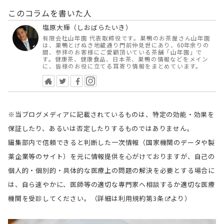
このコラムを書いた人
塩原大輝（しおばらたいき）
有限会社山年園 代表取締役です。巣鴨のお茶屋さん山年園
は、巣鴨とげぬき地蔵通り門前仲見世にあり、60年余りの
間、参拝のお客様にご愛顧頂いている茶舗「山年園」で
す。健康茶、健康食品、日本茶、巣鴨の情報などをメイン
に、皆様のお役に立てる耳寄り情報をまとめています。
※当ブログメディアに記載されているものは、特定の効能・効果を
保証したり、あるいは否定したりするものではありません。
編集部内で信頼できると判断した一次情報（国家機関のデータや製
薬企業等のサイト）を元に情報提供を心がけておりますが、自己の
個人的・個別的・具体的な医療上の問題の解決を必要とする場合に
は、自ら速やかに、医師等の適切な専門家へ相談するか適切な医療
機関を受診してください。（詳細は
利用規約第3条
より）