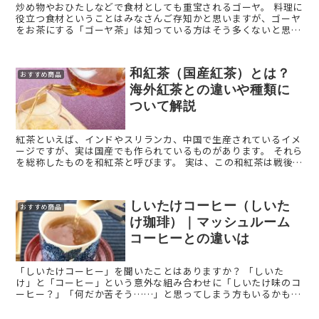
炒め物やおひたしなどで食材としても重宝されるゴーヤ。 料理に
役立つ食材ということはみなさんご存知かと思いますが、ゴーヤ
をお茶にする「ゴーヤ茶」は知っている方はそう多くないと思い
ます。 「ゴーヤ茶って苦そう…。美味しいの？」そんな ...
和紅茶（国産紅茶）とは？
おすすめ商品
海外紅茶との違いや種類に
ついて解説
紅茶といえば、インドやスリランカ、中国で生産されているイメ
ージですが、実は国産でも作られているものがあります。 それら
を総称したものを和紅茶と呼びます。 実は、この和紅茶は戦後す
ぐから生産されており、長い歴史を持った紅茶。 ...
しいたけコーヒー（しいた
おすすめ商品
け珈琲）｜マッシュルーム
コーヒーとの違いは
「しいたけコーヒー」を聞いたことはありますか？ 「しいた
け」と「コーヒー」という意外な組み合わせに「しいたけ味のコ
ーヒー？」「何だか苦そう……」と思ってしまう方もいるかもし
れません。 一体どのようなものなのか、今回は気になる「し ...