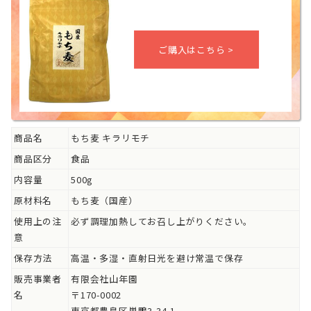
商品名
もち麦 キラリモチ
商品区分
食品
内容量
500g
原材料名
もち麦（国産）
使用上の注
必ず調理加熱してお召し上がりください。
意
保存方法
高温・多湿・直射日光を避け常温で保存
販売事業者
有限会社山年園
名
〒170-0002
東京都豊島区巣鴨3-34-1