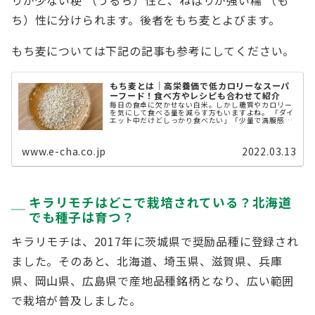
ち）性に分けられます。後者をもち麦とよびます。
もち麦については下記の記事も参考にしてください。
もち麦とは｜高栄養価で低カロリーなスーパ
ーフード！食べ方やレシピも合わせて紹介
毎日の食卓に欠かせない白米。しかし糖質やカロリー
を気にして食べる量を減らす方もいますよね。 「ダイ
エット中だけどしっかり食べたい」「少量で満腹感を
得たい」、そんな方におすすめなのが「もち麦」で
す。 今回は、白米に混ぜるだけでおい ...
www.e-cha.co.jp
2022.03.13
キラリモチはどこで栽培されている？北海道
でも種子は育つ？
キラリモチは、2017年に茨城県で奨励品種に登録され
ました。そのあと、北海道、埼玉県、滋賀県、兵庫
県、岡山県、広島県で産地品種銘柄となり、広い範囲
で栽培が普及しました。