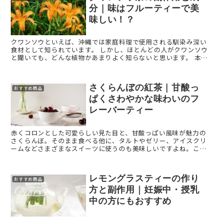
分｜味はフルーティーで美
味しい！？
クワンソウといえば、沖縄では家庭料理で使用される馴染み深い
食材として知られています。 しかし、ほとんどの人がクワンソウ
と聞いても、どんな植物かあまりよく知らないと思います。 本記
事では、あまり広く知られていない「クワンソウ茶」の ...
さくらんぼの紅茶｜甘酸っ
おすすめ商品
ぱくさわやかな味わいのフ
レーバーティー
赤くコロンとした可愛らしい見た目と、甘酸っぱい風味が魅力の
さくらんぼ。そのまま食べる他に、タルトやゼリー、アイスクリ
ームなどさまざまなスイーツに使うのも美味しいですよね。この
さくらんぼの甘酸っぱさを活かした紅茶もあり、さわやかな酸味
を楽しめ ...
レモングラスティーの作り
おすすめ商品
方と副作用｜妊娠中・授乳
中の方にもおすすめ