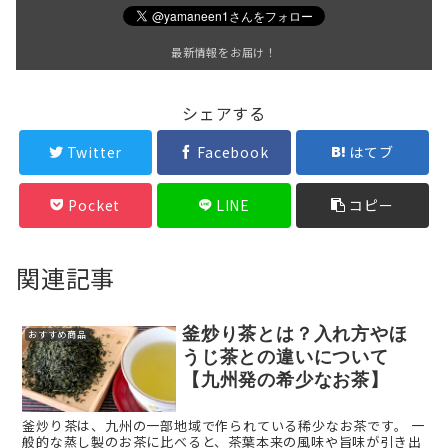
最新情報をお届け！
シェアする
Twitter
Facebook
はてブ
Pocket
LINE
コピー
関連記事
釜炒り茶とは？入れ方やほ
おすすめ商品
うじ茶との違いについて
【九州発の希少なお茶】
釜炒り茶は、九州の一部地域で作られている稀少なお茶です。 一
般的な蒸し製のお茶に比べると、茶葉本来の風味や旨味が引き出