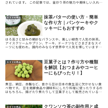
されています。 この記事では、釜炒り茶の魅力や美味しい入れ方
についてご紹介します。 釜炒り茶とは【高千穂・天 ...
抹茶バターの使い方・簡単
おすすめ商品
な作り方｜パンケーキやク
ッキーにもおすすめ
ほろ苦さと甘みの絶妙なバランスや、美しい緑色で人気の抹茶。
アイスクリームやプリン、ケーキ、ドーナツなどさまざまなスイ
ーツにも使われ、国内のみならず世界中で人気を博しています。
その抹茶スイーツをご自宅でも手軽に味わうのに便利なのが、抹
茶バター ...
豆菓子とは？作り方や種類
おすすめ商品
を解説【おつまみやコーヒ
ーにもぴったり！】
煮豆、納豆、赤飯など、昔から豆は日本の食生活に欠かせない食
べ物です。 豆を発酵食品や調味料にしたり料理に使ったりするの
はもちろん、揚げたり煮たりして豆菓子として販売されているケ
ースも多く見受けられます。 豆菓子とは？ 「豆 ...
クワンソウ茶の副作用と成
おすすめ商品