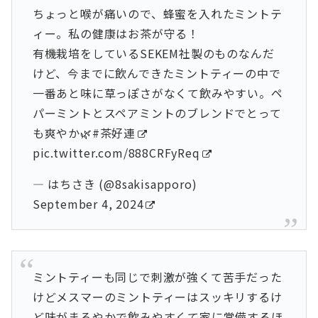
ちょっと喉が痛いので、蜂蜜を入れたミントテ
ィー。私の健康はお茶が守る！
有機栽培をしているSEKEM社製のものなんだ
けど、今までに飲んできたミントティーの中で
一番あと味に草っぽさがなくて飲みやすい。ペ
パーミントとスペアミントのブレンドでとって
も爽やか🌿
#茶好連
pic.twitter.com/888CRFyReq
— はちさき (@8sakisapporo)
September 4, 2024
ミントティーも同じで刺激が強くて苦手だった
けどメスマーのミントティーはスッキリするけ
ど味がまろやかで飲みやすくて家に常備するほ