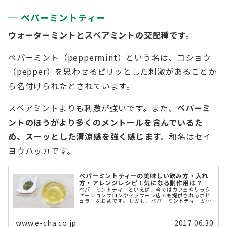
ペパーミントティー
ウォーターミントとスペアミントの交配種です。
ペパーミント（peppermint）という名は、コショウ
（pepper）を思わせるピリッとした刺激があることか
ら名付けられたとされています。
スペアミントよりも刺激が強いです。また、
ペパーミ
ントのほうがより多くのメントールを含んでいるた
め、スーッとした清涼感を強く感じます。
和名はセイ
ヨウハッカです。
ペパーミントティーの美味しい飲み方・入れ
方・アレンジレシピ！気になる副作用は？
ペパーミントティーといえば、今ではカフェやリラク
ゼーションサロンやマッサージ店でも提供されるポピ
ュラーなお茶です。 しかし、ペパーミントティーがい
つから飲まれ、どういった成分が含まれているか、と
いうバッググラウンドについては、あまり知 ...
www.e-cha.co.jp
2017.06.30