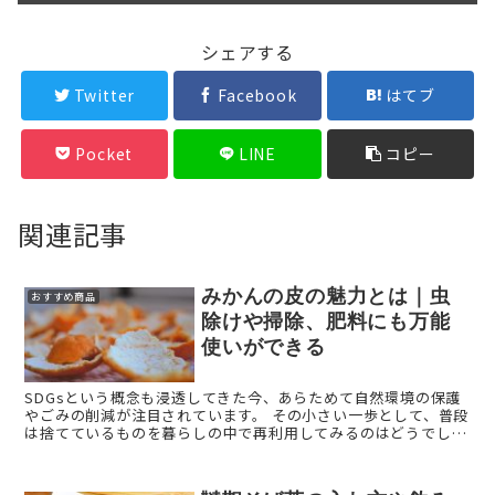
シェアする
Twitter
Facebook
はてブ
Pocket
LINE
コピー
関連記事
みかんの皮の魅力とは｜虫
おすすめ商品
除けや掃除、肥料にも万能
使いができる
SDGsという概念も浸透してきた今、あらためて自然環境の保護
やごみの削減が注目されています。 その小さい一歩として、普段
は捨てているものを暮らしの中で再利用してみるのはどうでしょ
うか。 今回は、みかんの皮の活用法をご紹介します。 ...