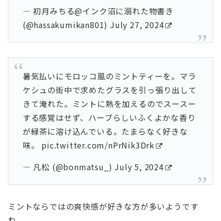
— 初月みちる@インク沼に溺れた物書き
(@hassakumikan801)
July 27, 2024
暑気払いにモロッコ風のミントティーを。マラ
ケシュの街中で求めたグラスを引っ張り出して
きて淹れた。ミントに熱を加えるのでスースー
する感覚はせず、ハーブらしいふくよかな香り
が緑茶に溶け込んでいる。たまらなく好きな
味。
pic.twitter.com/nPrNik3Drk
— 凡松 (@bonmatsu_)
July 5, 2024
ミントならではの爽快感が好きな方が多いようです
ね。